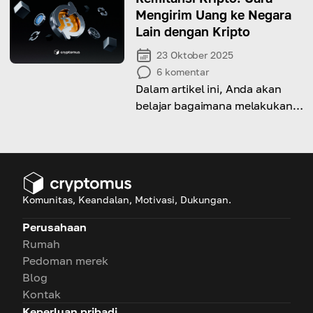
Mengirim Uang ke Negara
Lain dengan Kripto
23 Oktober 2025
6
komentar
Dalam artikel ini, Anda akan
belajar bagaimana melakukan
remitansi kripto ke luar negeri
dengan mudah dan aman.
Komunitas, Keandalan, Motivasi, Dukungan.
Perusahaan
Rumah
Pedoman merek
Blog
Kontak
Keperluan pribadi