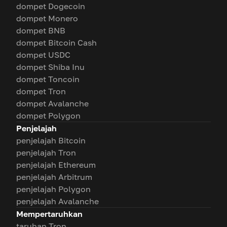
dompet Dogecoin
dompet Monero
dompet BNB
dompet Bitcoin Cash
dompet USDC
dompet Shiba Inu
dompet Toncoin
dompet Tron
dompet Avalanche
dompet Polygon
Penjelajah
penjelajah Bitcoin
penjelajah Tron
penjelajah Ethereum
penjelajah Arbitrum
penjelajah Polygon
penjelajah Avalanche
Mempertaruhkan
taruhan Tron