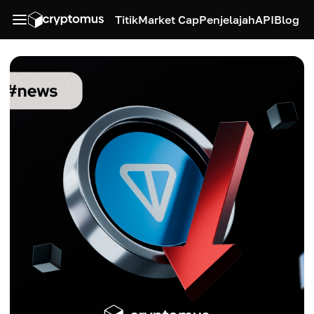
Titik
Market Cap
Penjelajah
API
Blog