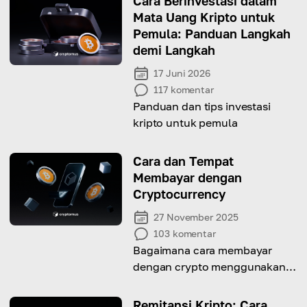
Cara Berinvestasi dalam
Mata Uang Kripto untuk
Pemula: Panduan Langkah
demi Langkah
17 Juni 2026
117
komentar
Panduan dan tips investasi
kripto untuk pemula
Cara dan Tempat
Membayar dengan
Cryptocurrency
27 November 2025
103
komentar
Bagaimana cara membayar
dengan crypto menggunakan
kode QR, alamat dompet, atau
di checkout online?
Remitansi Kripto: Cara