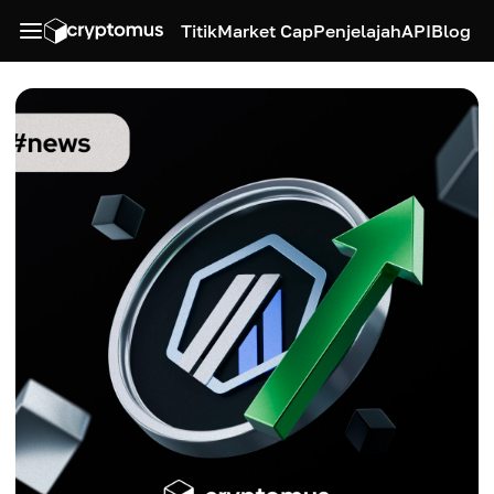
Titik
Market Cap
Penjelajah
API
Blog