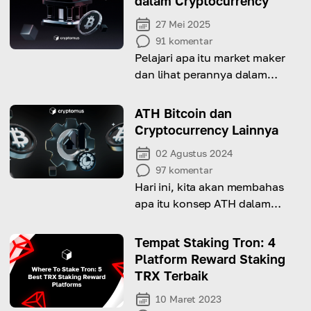
dalam Cryptocurrency
27 Mei 2025
91
komentar
Pelajari apa itu market maker
dan lihat perannya dalam
perdagangan.
ATH Bitcoin dan
Cryptocurrency Lainnya
02 Agustus 2024
97
komentar
Hari ini, kita akan membahas
apa itu konsep ATH dalam
crypto dan mengapa Anda
perlu memahaminya!
Tempat Staking Tron: 4
Platform Reward Staking
TRX Terbaik
10 Maret 2023