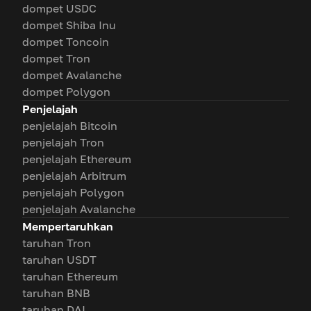
dompet USDC
dompet Shiba Inu
dompet Toncoin
dompet Tron
dompet Avalanche
dompet Polygon
Penjelajah
penjelajah Bitcoin
penjelajah Tron
penjelajah Ethereum
penjelajah Arbitrum
penjelajah Polygon
penjelajah Avalanche
Mempertaruhkan
taruhan Tron
taruhan USDT
taruhan Ethereum
taruhan BNB
taruhan DAI