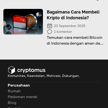
bank Anda dan faktor penting
yang perlu dipertimbangkan
Bagaimana Cara Membeli
saat melakukannya!
Kripto di Indonesia?
23 September 2025
1
komentar
Temukan cara membeli Bitcoin
di Indonesia dengan aman dan
mudah — mulai dari bursa lokal
hingga opsi P2P untuk pemula.
Komunitas, Keandalan, Motivasi, Dukungan.
Perusahaan
Rumah
Pedoman merek
Blog