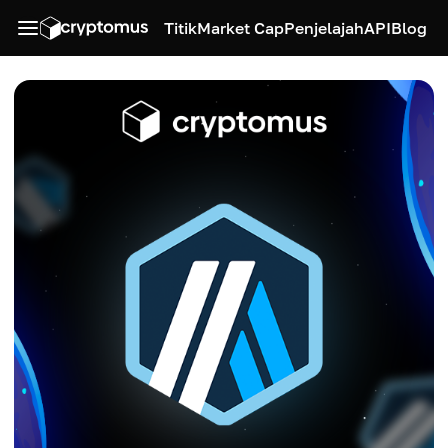
Titik
Market Cap
Penjelajah
API
Blog