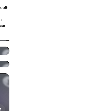
lebih
h
saan