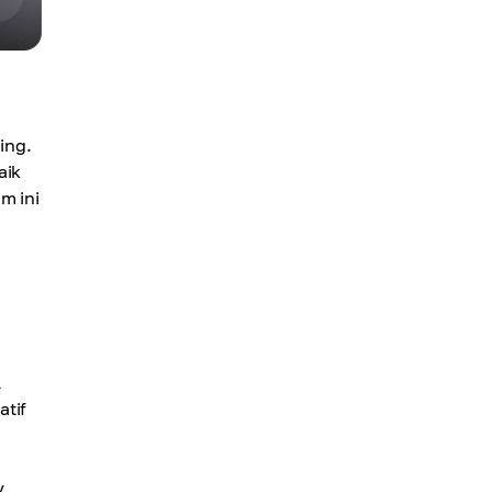
ing.
aik
m ini
l
atif
y