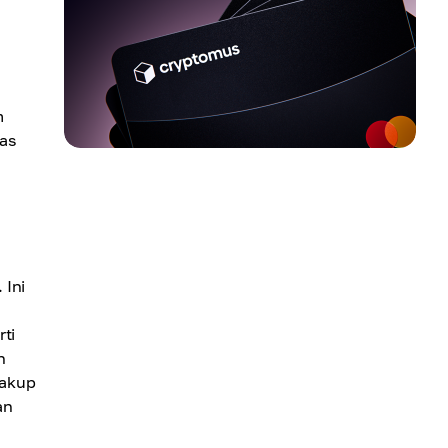
m
as
 Ini
ti
n
cakup
an