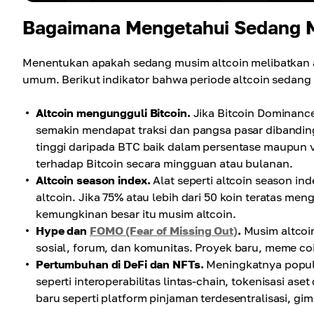
Bagaimana Mengetahui Sedang M
Menentukan apakah sedang musim altcoin melibatkan an
umum. Berikut indikator bahwa periode altcoin sedang
Altcoin mengungguli Bitcoin.
Jika Bitcoin Dominance
semakin mendapat traksi dan pangsa pasar dibanding 
tinggi daripada BTC baik dalam persentase maupun 
terhadap Bitcoin secara mingguan atau bulanan.
Altcoin season index.
Alat seperti altcoin season i
altcoin. Jika 75% atau lebih dari 50 koin teratas men
kemungkinan besar itu musim altcoin.
Hype dan
FOMO (Fear of Missing Out)
.
Musim altcoin
sosial, forum, dan komunitas. Proyek baru, meme coi
Pertumbuhan di DeFi dan NFTs.
Meningkatnya popula
seperti interoperabilitas lintas-chain, tokenisasi as
baru seperti platform pinjaman terdesentralisasi, gim