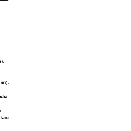
as
ari),
edia
i
ikasi