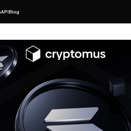
h
API
Blog