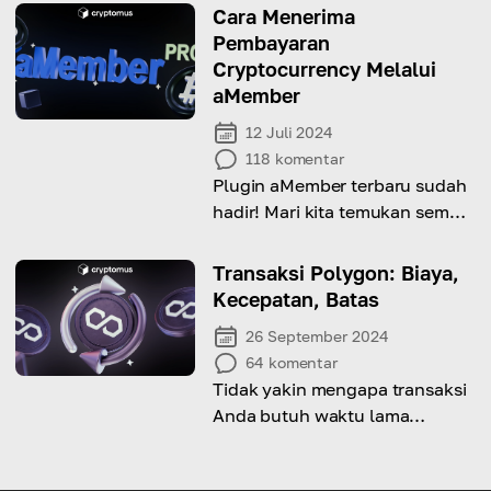
Temukan jawabannya dalam
Cara Menerima
panduan lengkap kami!
Pembayaran
Cryptocurrency Melalui
aMember
12 Juli 2024
118
komentar
Plugin aMember terbaru sudah
hadir! Mari kita temukan semua
keuntungannya!
Transaksi Polygon: Biaya,
Kecepatan, Batas
26 September 2024
64
komentar
Tidak yakin mengapa transaksi
Anda butuh waktu lama
diproses? Kami jelaskan di
artikel ini!