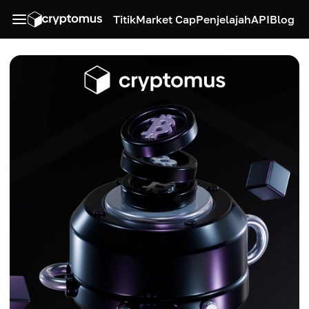
Titik
Market Cap
Penjelajah
API
Blog