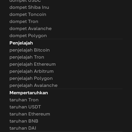
dompet USDC
dompet Shiba Inu
dompet Toncoin
dompet Tron
dompet Avalanche
dompet Polygon
Penjelajah
penjelajah Bitcoin
penjelajah Tron
penjelajah Ethereum
penjelajah Arbitrum
penjelajah Polygon
penjelajah Avalanche
Mempertaruhkan
taruhan Tron
taruhan USDT
taruhan Ethereum
taruhan BNB
taruhan DAI