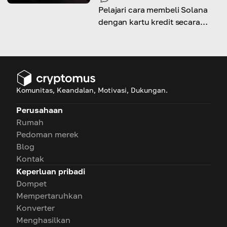
Pelajari cara membeli Solana
dengan kartu kredit secara
cepat dan aman. Ikuti panduan
langkah demi langkah tentang
cara membeli Solana dengan
murah menggunakan kartu
kredit dan ketahui tempat
Komunitas, Keandalan, Motivasi, Dukungan.
terbaiknya.
Perusahaan
Rumah
Pedoman merek
Blog
Kontak
Keperluan pribadi
Dompet
Mempertaruhkan
Konverter
Menghasilkan