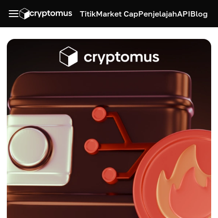
Titik
Market Cap
Penjelajah
API
Blog