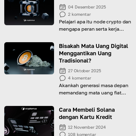
04 Desember 2025
2
komentar
Pelajari apa itu node crypto dan
mengapa peran serta kerja
mereka sangat penting.
Bisakah Mata Uang Digital
Menggantikan Uang
Tradisional?
27 Oktober 2025
4
komentar
Akankah generasi masa depan
memandang mata uang fiat
sebagai sejarah yang telah
lama berlalu? Mari diskusikan
Cara Membeli Solana
masa depan hubungan antara
dengan Kartu Kredit
keuangan tradisional dan uang
12 November 2024
digital.
108
komentar