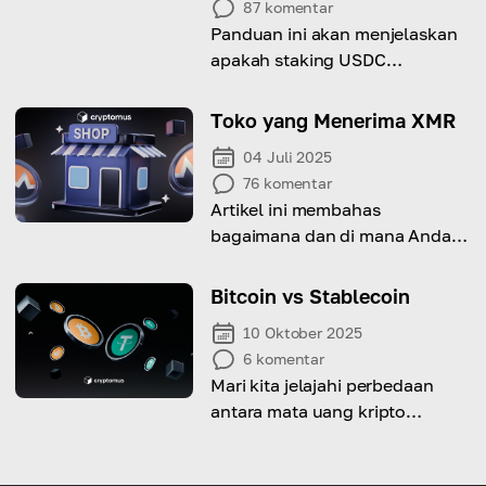
87
komentar
Panduan ini akan menjelaskan
apakah staking USDC
memungkinkan dan bagaimana
caranya.
Toko yang Menerima XMR
04 Juli 2025
76
komentar
Artikel ini membahas
bagaimana dan di mana Anda
bisa membelanjakan Monero,
serta menampilkan **Top 20
Bitcoin vs Stablecoin
toko** yang menerimanya
10 Oktober 2025
sebagai metode pembayaran.
6
komentar
Mari kita jelajahi perbedaan
antara mata uang kripto
pertama di dunia, Bitcoin, dan
stablecoin yang kini semakin