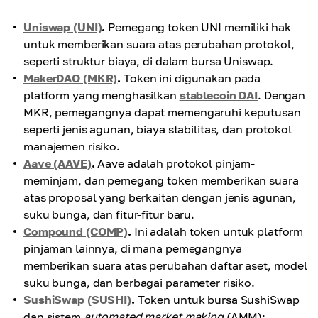
Uniswap (UNI)
.
Pemegang token UNI memiliki hak
untuk memberikan suara atas perubahan protokol,
seperti struktur biaya, di dalam bursa Uniswap.
MakerDAO (MKR)
.
Token ini digunakan pada
platform yang menghasilkan
stablecoin DAI
. Dengan
MKR, pemegangnya dapat memengaruhi keputusan
seperti jenis agunan, biaya stabilitas, dan protokol
manajemen risiko.
Aave (AAVE)
.
Aave adalah protokol pinjam-
meminjam, dan pemegang token memberikan suara
atas proposal yang berkaitan dengan jenis agunan,
suku bunga, dan fitur-fitur baru.
Compound (COMP)
.
Ini adalah token untuk platform
pinjaman lainnya, di mana pemegangnya
memberikan suara atas perubahan daftar aset, model
suku bunga, dan berbagai parameter risiko.
SushiSwap (SUSHI)
.
Token untuk bursa SushiSwap
dan sistem
automated market making
(AMM);