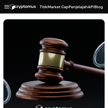
Titik
Market Cap
Penjelajah
API
Blog