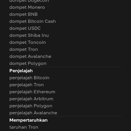
dompet Dogecoin
dompet Monero
dompet BNB
dompet Bitcoin Cash
dompet USDC
dompet Shiba Inu
dompet Toncoin
dompet Tron
dompet Avalanche
dompet Polygon
Penjelajah
penjelajah Bitcoin
penjelajah Tron
penjelajah Ethereum
penjelajah Arbitrum
penjelajah Polygon
penjelajah Avalanche
Mempertaruhkan
taruhan Tron