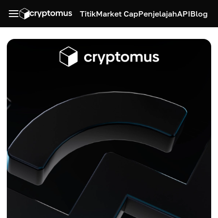
Titik
Market Cap
Penjelajah
API
Blog