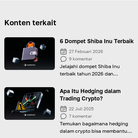
Konten terkait
6 Dompet Shiba Inu Terbaik
27 Februari 2026
9
komentar
Jelajahi dompet Shiba Inu
terbaik tahun 2026 dan
temukan perpaduan sempurna
antara keamanan,
Apa Itu Hedging dalam
kenyamanan, dan fitur cerdas
Trading Crypto?
untuk SHIB Anda.
22 Juli 2025
7
komentar
Temukan bagaimana hedging
dalam crypto bisa membantu