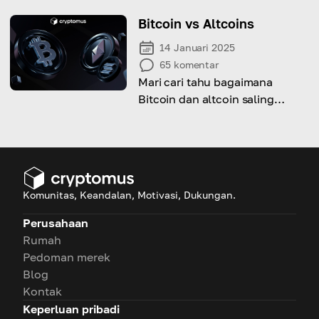
Anda mengelola risiko dan
melindungi aset di pasar yang
Bitcoin vs Altcoins
sangat volatil.
14 Januari 2025
65
komentar
Mari cari tahu bagaimana
Bitcoin dan altcoin saling
berkorelasi dan mana yang
lebih baik untuk investasi Anda!
Komunitas, Keandalan, Motivasi, Dukungan.
Perusahaan
Rumah
Pedoman merek
Blog
Kontak
Keperluan pribadi