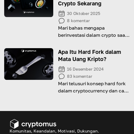
Crypto Sekarang
30 Oktober 2025
8
komentar
Mari bahas mengapa
berinvestasi dalam crypto saat
ini bukan sekadar eksperimen
berani, tetapi pilihan cerdas.
Apa Itu Hard Fork dalam
Mata Uang Kripto?
16 Desember 2024
83
komentar
Mari telusuri konsep hard fork
dalam cryptocurrency dan cari
tahu apakah Anda perlu
mewaspadainya serta
alasannya.
Komunitas, Keandalan, Motivasi, Dukungan.