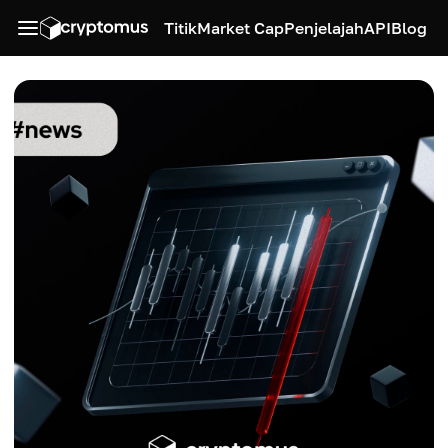
Titik
Market Cap
Penjelajah
API
Blog