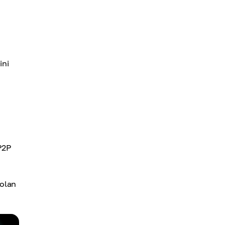
ini
P2P
rolan