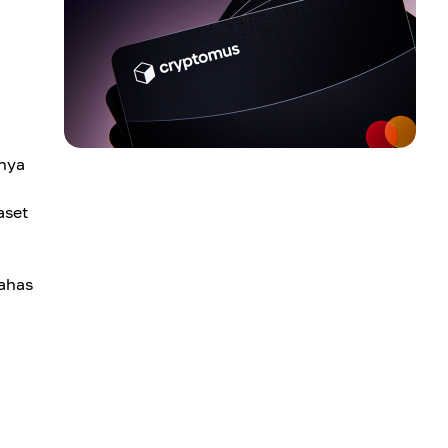
inya
i
aset
bahas