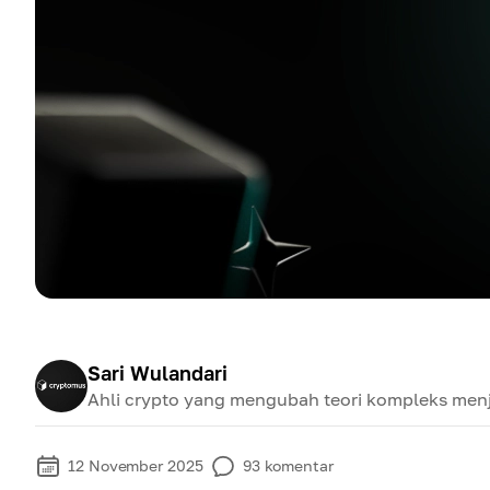
Sari Wulandari
Ahli crypto yang mengubah teori kompleks menj
12 November 2025
93
komentar