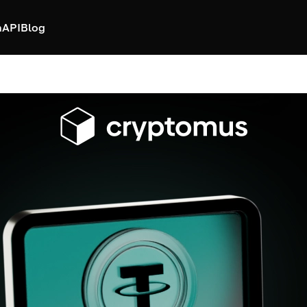
h
API
Blog