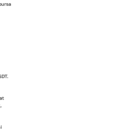
bursa
SDT.
at
,
i