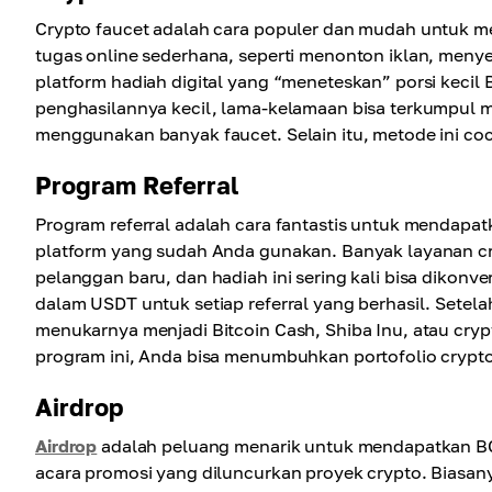
Crypto faucet adalah cara populer dan mudah untuk m
tugas online sederhana, seperti menonton iklan, meny
platform hadiah digital yang “meneteskan” porsi keci
penghasilannya kecil, lama-kelamaan bisa terkumpul 
menggunakan banyak faucet. Selain itu, metode ini c
Program Referral
Program referral adalah cara fantastis untuk mendapa
platform yang sudah Anda gunakan. Banyak layanan 
pelanggan baru, dan hadiah ini sering kali bisa dikonv
dalam USDT untuk setiap referral yang berhasil. Se
menukarnya menjadi Bitcoin Cash, Shiba Inu, atau cry
program ini, Anda bisa menumbuhkan portofolio crypt
Airdrop
Airdrop
adalah peluang menarik untuk mendapatkan BCH 
acara promosi yang diluncurkan proyek crypto. Biasan