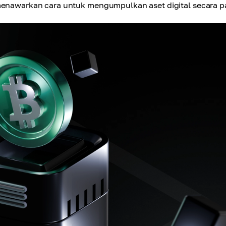
menawarkan cara untuk mengumpulkan aset digital secara pa