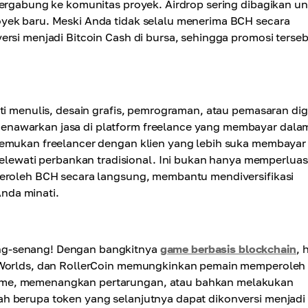
bergabung ke komunitas proyek. Airdrop sering dibagikan u
yek baru. Meski Anda tidak selalu menerima BCH secara
ersi menjadi Bitcoin Cash di bursa, sehingga promosi terse
ti menulis, desain grafis, pemrograman, atau pemasaran dig
enawarkan jasa di platform freelance yang membayar dala
temukan freelancer dengan klien yang lebih suka membayar
wati perbankan tradisional. Ini bukan hanya memperluas
peroleh BCH secara langsung, membantu mendiversifikasi
nda minati.
ng-senang! Dengan bangkitnya
game berbasis blockchain
, 
n Worlds, dan RollerCoin memungkinkan pemain memperoleh
ame, memenangkan pertarungan, atau bahkan melakukan
ah berupa token yang selanjutnya dapat dikonversi menjad