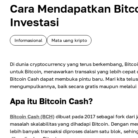
Cara Mendapatkan Bitco
Investasi
Informasional
Mata uang kripto
Di dunia cryptocurrency yang terus berkembang, Bitcoi
untuk Bitcoin, menawarkan transaksi yang lebih cepat
Bitcoin Cash dapat membuka pintu baru. Mari kita telu
mengumpulkannya, baik secara gratis maupun melalui in
Apa itu Bitcoin Cash?
Bitcoin Cash (BCH)
dibuat pada 2017 sebagai fork dari 
masalah skalabilitas yang dihadapi Bitcoin. Dengan m
lebih banyak transaksi diproses dalam satu blok, se