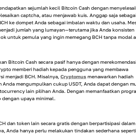
endapatkan sejumlah kecil Bitcoin Cash dengan menyelesa
elesaikan captcha, atau menjawab kuis. Anggap saja sebaga
l BCH ke dompet Anda sebagai imbalan waktu dan usaha. Mes
menjadi jumlah yang lumayan—terutama jika Anda konsisten
ocok untuk pemula yang ingin memegang BCH tanpa modal 
tkan Bitcoin Cash secara pasif hanya dengan merekomendas
crypto memberi hadiah kepada pengguna yang membawa
ersi menjadi BCH. Misalnya,
Cryptomus
menawarkan hadiah
telah Anda mengumpulkan cukup USDT, Anda dapat dengan m
ptocurrency lain pilihan Anda. Dengan memanfaatkan progr
o dengan upaya minimal.
dan token lain secara gratis dengan berpartisipasi dalam
ya, Anda hanya perlu melakukan tindakan sederhana sepert