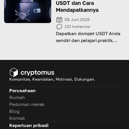
cerdas.
USDT dan Cara
Mendapatkannya
08 Juni 2026
122
komentar
Dapatkan dompet USDT Anda
sendiri dan pelajari praktik
terbaik untuk mengelolanya
Komunitas, Keandalan, Motivasi, Dukungan.
Perusahaan
Rumah
Pedoman merek
Blog
Kontak
Keperluan pribadi