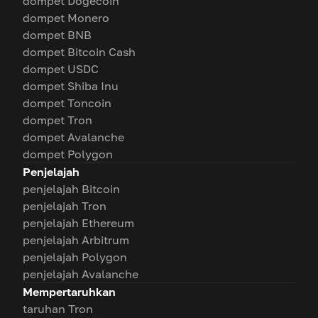
dompet Dogecoin
dompet Monero
dompet BNB
dompet Bitcoin Cash
dompet USDC
dompet Shiba Inu
dompet Toncoin
dompet Tron
dompet Avalanche
dompet Polygon
Penjelajah
penjelajah Bitcoin
penjelajah Tron
penjelajah Ethereum
penjelajah Arbitrum
penjelajah Polygon
penjelajah Avalanche
Mempertaruhkan
taruhan Tron