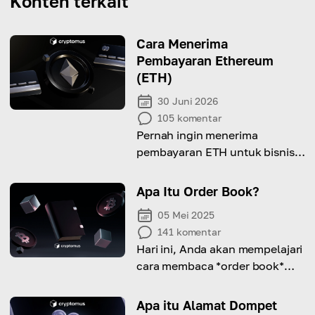
Konten terkait
Cara Menerima
Pembayaran Ethereum
(ETH)
30 Juni 2026
105
komentar
Pernah ingin menerima
pembayaran ETH untuk bisnis
Anda? Mari kita pelajari cara
melakukannya dengan benar!
Apa Itu Order Book?
05 Mei 2025
141
komentar
Hari ini, Anda akan mempelajari
cara membaca *order book*
dan memakainya untuk
keputusan trading yang lebih
Apa itu Alamat Dompet