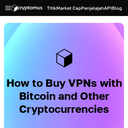
Titik
Market Cap
Penjelajah
API
Blog