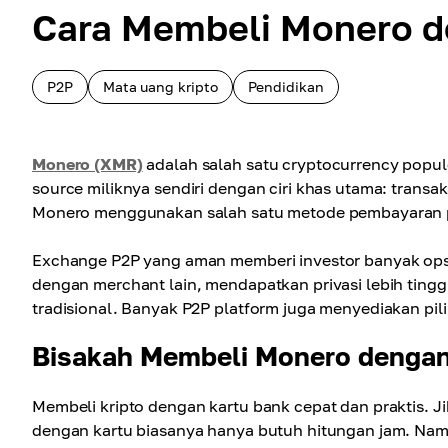
Cara Membeli Monero d
P2P
Mata uang kripto
Pendidikan
Monero (XMR)
adalah salah satu cryptocurrency popul
source miliknya sendiri dengan ciri khas utama: transak
Monero menggunakan salah satu metode pembayaran pal
Exchange P2P yang aman memberi investor banyak opsi.
dengan merchant lain, mendapatkan privasi lebih tinggi
tradisional. Banyak P2P platform juga menyediakan pi
Bisakah Membeli Monero dengan 
Membeli kripto dengan kartu bank cepat dan praktis. J
dengan kartu biasanya hanya butuh hitungan jam. Namu