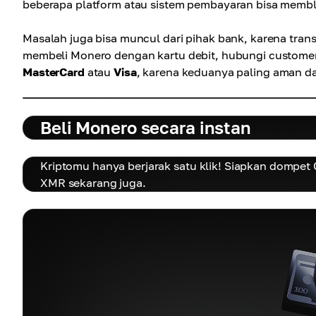
beberapa platform atau sistem pembayaran bisa memblok
Masalah juga bisa muncul dari pihak bank, karena tran
membeli Monero dengan kartu debit, hubungi custome
MasterCard
atau
Visa
, karena keduanya paling aman da
Beli Monero secara instan
Kriptomu hanya berjarak satu klik! Siapkan dompe
XMR sekarang juga.