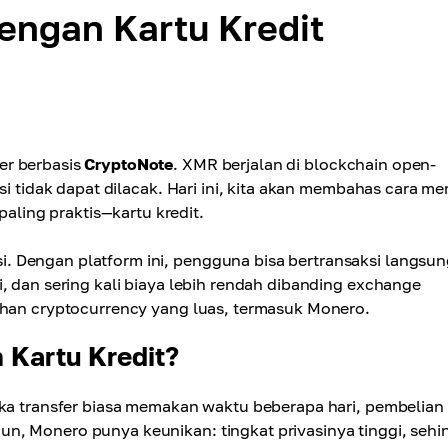
engan Kartu Kredit
er berbasis
CryptoNote
. XMR berjalan di blockchain open-
si tidak dapat dilacak. Hari ini, kita akan membahas cara m
ing praktis—kartu kredit.
 Dengan platform ini, pengguna bisa bertransaksi langsun
, dan sering kali biaya lebih rendah dibanding exchange
lihan cryptocurrency yang luas, termasuk Monero.
Kartu Kredit?
ika transfer biasa memakan waktu beberapa hari, pembelian
n, Monero punya keunikan: tingkat privasinya tinggi, sehi