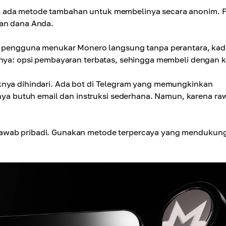
n ada metode tambahan untuk membelinya secara anonim. P
dan dana Anda.
engguna menukar Monero langsung tanpa perantara, ka
gannya: opsi pembayaran terbatas, sehingga membeli dengan k
aiknya dihindari. Ada bot di Telegram yang memungkinkan
ya butuh email dan instruksi sederhana. Namun, karena ra
jawab pribadi. Gunakan metode terpercaya yang mendukun