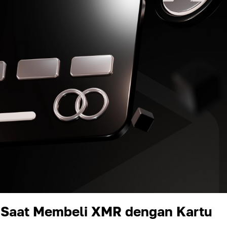
n Saat Membeli XMR dengan Kartu