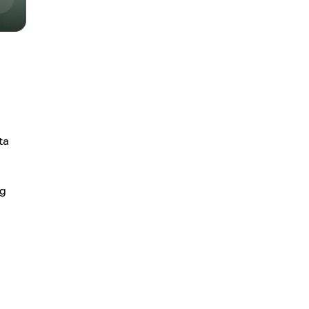
ta
ng