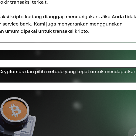
ir transaksi terkait.
saksi kripto kadang dianggap mencurigakan. Jika Anda tidak
r service bank. Kami juga menyarankan menggunakan
n umum dipakai untuk transaksi kripto.
t Cryptomus dan pilih metode yang tepat untuk mendapatka