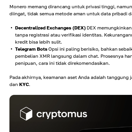
Monero memang dirancang untuk privasi tinggi, namu
diingat, tidak semua metode aman untuk data pribadi 
Decentralized Exchanges (DEX)
DEX memungkinkan p
tanpa registrasi atau verifikasi identitas. Kekuran
kredit bisa lebih sulit.
Telegram Bots
Opsi ini paling berisiko, bahkan seb
pembelian XMR langsung dalam chat. Prosesnya han
penipuan, cara ini tidak direkomendasikan.
Pada akhirnya, keamanan aset Anda adalah tanggung 
dan
KYC
.