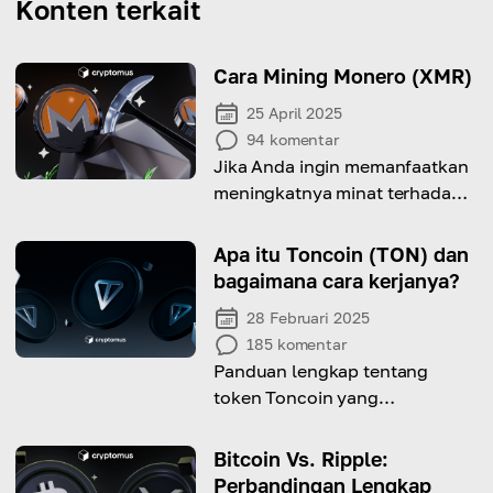
Konten terkait
Cara Mining Monero (XMR)
25 April 2025
94
komentar
Jika Anda ingin memanfaatkan
meningkatnya minat terhadap
Monero, baca terus untuk
mempelajari cara mining koin
Apa itu Toncoin (TON) dan
ini.
bagaimana cara kerjanya?
28 Februari 2025
185
komentar
Panduan lengkap tentang
token Toncoin yang
menjelaskan mekanisme kerja,
asal-usulnya, dan keterkaitan
Bitcoin Vs. Ripple:
eratnya dengan Telegram.
Perbandingan Lengkap