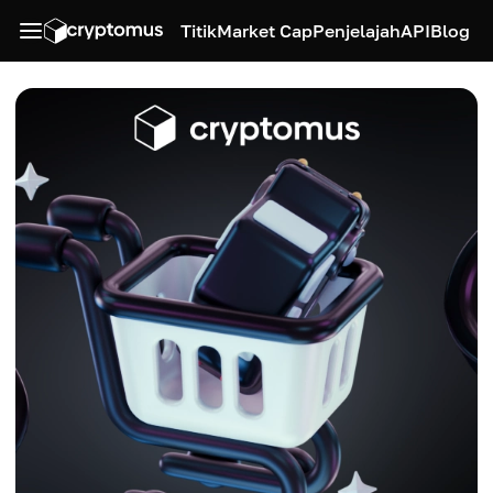
Titik
Market Cap
Penjelajah
API
Blog