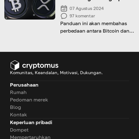
07 Agustus 2024
97
komentar
Panduan ini akan membahas
perbedaan antara Bitcoin dan
Ripple serta membantu Anda
menentukan mana yang paling
cocok untuk Anda!
Komunitas, Keandalan, Motivasi, Dukungan.
Perusahaan
Rumah
Pedoman merek
Blog
Kontak
Keperluan pribadi
Dompet
Mempertaruhkan