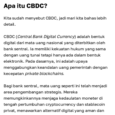
tentang privasi.
Apa itu CBDC?
digunakan untuk pembayaran “programmable” —
Hambatan teknologi.
misalnya subsidi — dan tren ini terus berlanjut di
Internet dan smartphone masih belum dapat
Kita sudah menyebut CBDC, jadi mari kita bahas lebih
pasar global.
diakses oleh sebagian penduduk di negara
detail.
Berkurangnya ketergantungan pada SWIFT.
berkembang.
Mata uang digital memungkinkan orang
Ketakutan terhadap perubahan.
CBDC (
Central Bank Digital Currency
) adalah bentuk
melakukan transaksi lintas negara secara
Masyarakat sudah terbiasa dengan uang fiat.
digital dari mata uang nasional yang diterbitkan oleh
langsung, tanpa keterlibatan perantara.
Transisi massal ke mata uang digital akan
bank sentral. Ia memiliki kekuatan hukum yang sama
membutuhkan waktu dan upaya edukasi.
dengan uang tunai tetapi hanya ada dalam bentuk
elektronik. Pada dasarnya, ini adalah upaya
menggabungkan keandalan uang pemerintah dengan
kecepatan
private blockchains
.
Bagi bank sentral, mata uang seperti ini telah menjadi
area pengembangan strategis. Mereka
memungkinkannya menjaga kedaulatan moneter di
tengah pertumbuhan cryptocurrency dan stablecoin
privat, menawarkan alternatif digital yang aman dan