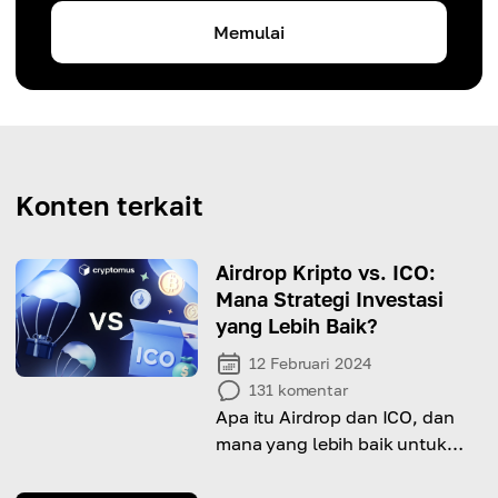
Memulai
Konten terkait
Airdrop Kripto vs. ICO:
Mana Strategi Investasi
yang Lebih Baik?
12 Februari 2024
131
komentar
Apa itu Airdrop dan ICO, dan
mana yang lebih baik untuk
diikuti? Di artikel ini, Anda akan
menemukan jawabannya.