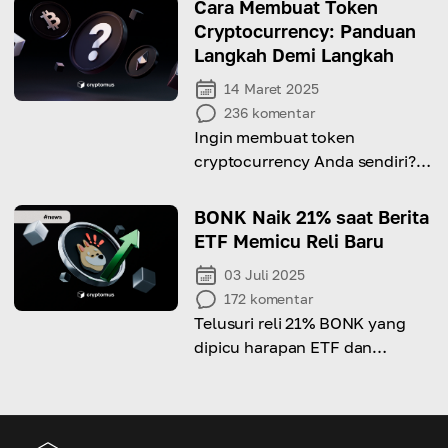
Cara Membuat Token
Cryptocurrency: Panduan
Langkah Demi Langkah
14 Maret 2025
236
komentar
Ingin membuat token
cryptocurrency Anda sendiri?
Panduan langkah demi langkah
ini mencakup semuanya mulai
BONK Naik 21% saat Berita
dari pemilihan blockchain
ETF Memicu Reli Baru
hingga peluncuran!
03 Juli 2025
172
komentar
Telusuri reli 21% BONK yang
dipicu harapan ETF dan
meningkatnya minat investor.