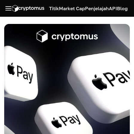
Titik
Market Cap
Penjelajah
API
Blog