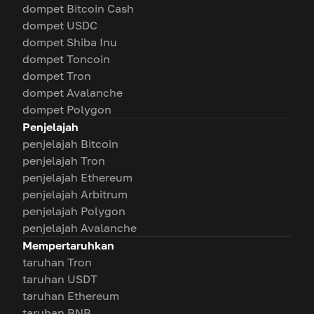
dompet Bitcoin Cash
dompet USDC
dompet Shiba Inu
dompet Toncoin
dompet Tron
dompet Avalanche
dompet Polygon
Penjelajah
penjelajah Bitcoin
penjelajah Tron
penjelajah Ethereum
penjelajah Arbitrum
penjelajah Polygon
penjelajah Avalanche
Mempertaruhkan
taruhan Tron
taruhan USDT
taruhan Ethereum
taruhan BNB