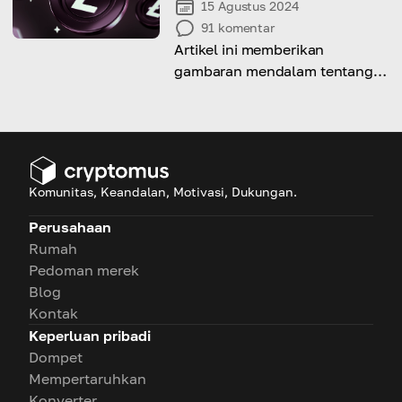
15 Agustus 2024
91
komentar
Artikel ini memberikan
gambaran mendalam tentang
Litecoin, aspek teknisnya,
penggunaan yang mungkin,
serta potensinya sebagai
instrumen investasi.
Komunitas, Keandalan, Motivasi, Dukungan.
Perusahaan
Rumah
Pedoman merek
Blog
Kontak
Keperluan pribadi
Dompet
Mempertaruhkan
Konverter