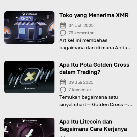
Toko yang Menerima XMR
04 Juli 2025
76
komentar
Artikel ini membahas
bagaimana dan di mana Anda
bisa membelanjakan Monero,
serta menampilkan **Top 20
Apa Itu Pola Golden Cross
toko** yang menerimanya
dalam Trading?
sebagai metode pembayaran.
09 Juli 2025
7
komentar
Temukan bagaimana satu
sinyal chart — Golden Cross —
dapat mengungkap awal tren
naik pasar yang kuat.
Apa Itu Litecoin dan
Bagaimana Cara Kerjanya