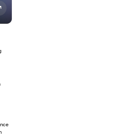
g
m
ance
n