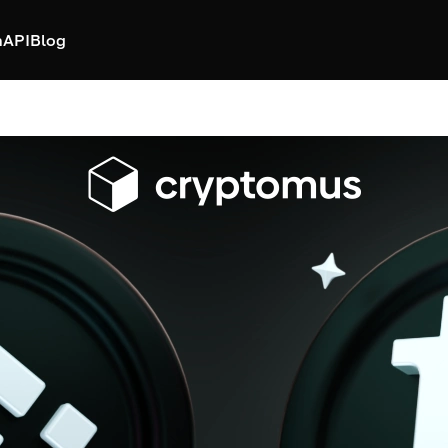
h
API
Blog