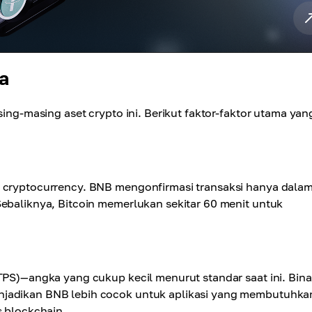
a
sing-masing aset crypto ini. Berikut faktor-faktor utama yan
h cryptocurrency. BNB mengonfirmasi transaksi hanya dala
Sebaliknya, Bitcoin memerlukan sekitar 60 menit untuk
(TPS)—angka yang cukup kecil menurut standar saat ini. Bin
njadikan BNB lebih cocok untuk aplikasi yang membutuhka
s blockchain.