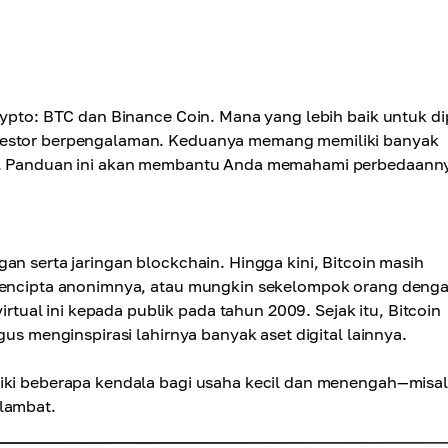
rypto: BTC dan Binance Coin. Mana yang lebih baik untuk dip
nvestor berpengalaman. Keduanya memang memiliki banyak
lit. Panduan ini akan membantu Anda memahami perbedaann
an serta jaringan blockchain. Hingga kini, Bitcoin masih
. Pencipta anonimnya, atau mungkin sekelompok orang deng
ual ini kepada publik pada tahun 2009. Sejak itu, Bitcoin
gus menginspirasi lahirnya banyak aset digital lainnya.
liki beberapa kendala bagi usaha kecil dan menengah—misa
 lambat.