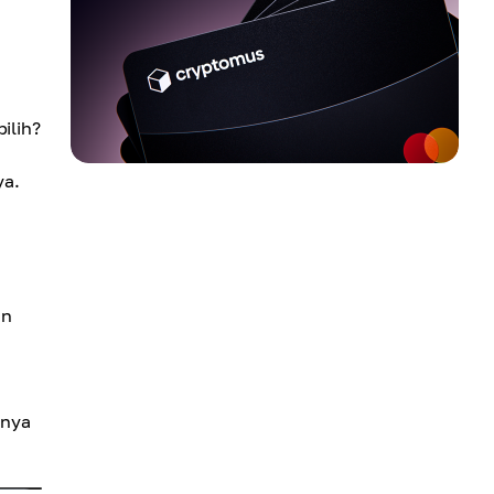
ilih?
ya.
an
lnya