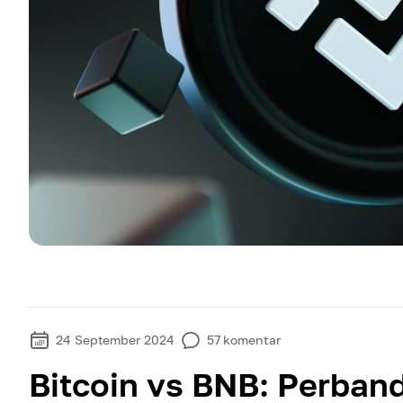
24 September 2024
57
komentar
Bitcoin vs BNB: Perban