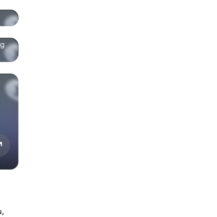
ng
u,