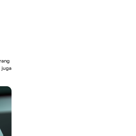
urang
i juga