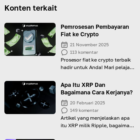
Konten terkait
Pemrosesan Pembayaran
Fiat ke Crypto
21 November 2025
113
komentar
Prosesor fiat ke crypto terbaik
hadir untuk Anda! Mari pelajari
semua manfaat dan detailnya!
Apa Itu XRP Dan
Bagaimana Cara Kerjanya?
20 Februari 2025
149
komentar
Artikel yang menjelaskan apa
itu XRP milik Ripple, bagaimana
cara kerjanya, dan apa artinya