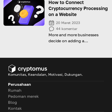
bagi keuangan tradisional.
How to Connect
Cryptocurrency Processing
on a Website
20 Maret 2023
44
komentar
More and more businesses
decide on adding a
cryptocurrency payment option
to their eCommerce platforms.
Wonder how to do it too? Let's
find out!
Komunitas, Keandalan, Motivasi, Dukungan.
Perusahaan
Rumah
Pedoman merek
Blog
Kontak