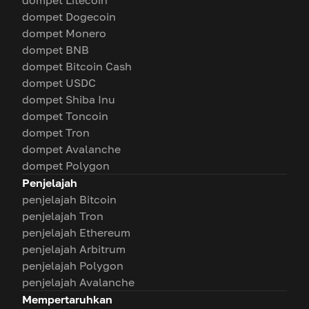
dompet Litecoin
dompet Dogecoin
dompet Monero
dompet BNB
dompet Bitcoin Cash
dompet USDC
dompet Shiba Inu
dompet Toncoin
dompet Tron
dompet Avalanche
dompet Polygon
Penjelajah
penjelajah Bitcoin
penjelajah Tron
penjelajah Ethereum
penjelajah Arbitrum
penjelajah Polygon
penjelajah Avalanche
Mempertaruhkan