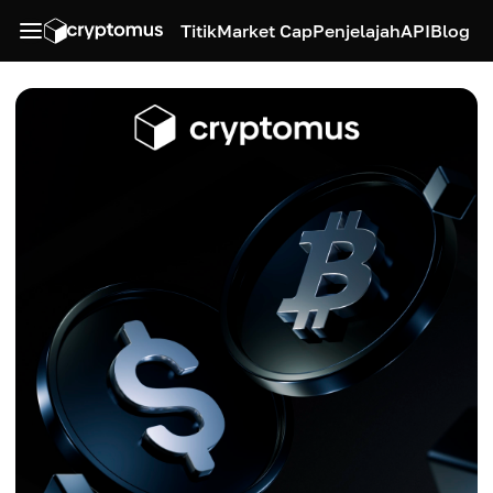
Titik
Market Cap
Penjelajah
API
Blog