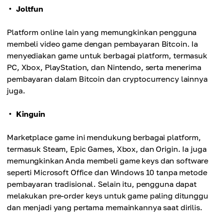
Joltfun
Platform online lain yang memungkinkan pengguna
membeli video game dengan pembayaran Bitcoin. Ia
menyediakan game untuk berbagai platform, termasuk
PC, Xbox, PlayStation, dan Nintendo, serta menerima
pembayaran dalam Bitcoin dan cryptocurrency lainnya
juga.
Kinguin
Marketplace game ini mendukung berbagai platform,
termasuk Steam, Epic Games, Xbox, dan Origin. Ia juga
memungkinkan Anda membeli game keys dan software
seperti Microsoft Office dan Windows 10 tanpa metode
pembayaran tradisional. Selain itu, pengguna dapat
melakukan pre-order keys untuk game paling ditunggu
dan menjadi yang pertama memainkannya saat dirilis.