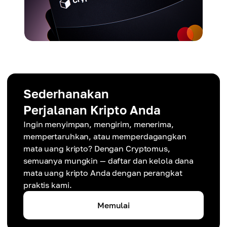
Sederhanakan
Perjalanan Kripto Anda
Ingin menyimpan, mengirim, menerima,
mempertaruhkan, atau memperdagangkan
mata uang kripto? Dengan Cryptomus,
semuanya mungkin — daftar dan kelola dana
mata uang kripto Anda dengan perangkat
praktis kami.
Memulai