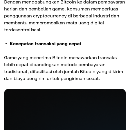
Dengan menggabungkan Bitcoin ke dalam pembayaran
harian dan pembelian game, konsumen memperluas
penggunaan cryptocurrency di berbagai industri dan
membantu mempromosikan mata uang digital
terdesentralisasi.
Kecepatan transaksi yang cepat
Game yang menerima Bitcoin menawarkan transaksi
lebih cepat dibandingkan metode pembayaran
tradisional, difasilitasi oleh jumlah Bitcoin yang dikirim
dan biaya pengirim untuk pengiriman cepat.