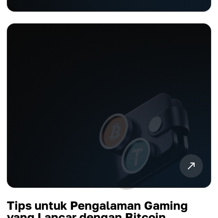
Tips untuk Pengalaman Gaming
yang Lancar dengan Bitcoin