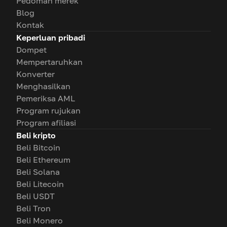
Pedoman merek
Blog
Kontak
Keperluan pribadi
Dompet
Mempertaruhkan
Konverter
Menghasilkan
Pemeriksa AML
Program rujukan
Program afiliasi
Beli kripto
Beli Bitcoin
Beli Ethereum
Beli Solana
Beli Litecoin
Beli USDT
Beli Tron
Beli Monero