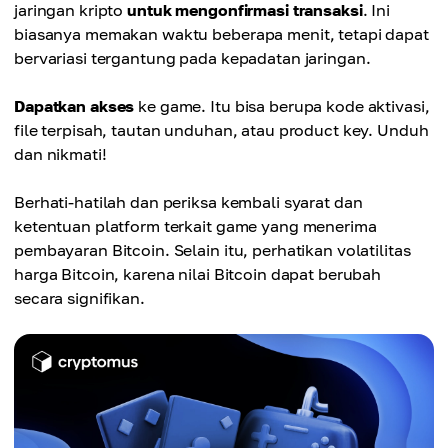
jaringan kripto
untuk mengonfirmasi transaksi
. Ini
biasanya memakan waktu beberapa menit, tetapi dapat
bervariasi tergantung pada kepadatan jaringan.
Dapatkan akses
ke game. Itu bisa berupa kode aktivasi,
file terpisah, tautan unduhan, atau product key. Unduh
dan nikmati!
Berhati-hatilah dan periksa kembali syarat dan
ketentuan platform terkait game yang menerima
pembayaran Bitcoin. Selain itu, perhatikan volatilitas
harga Bitcoin, karena nilai Bitcoin dapat berubah
secara signifikan.