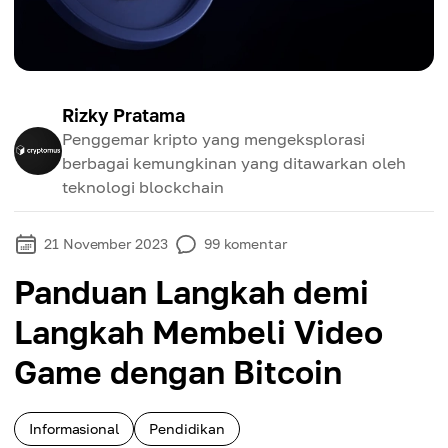
Rizky Pratama
Penggemar kripto yang mengeksplorasi
berbagai kemungkinan yang ditawarkan oleh
teknologi blockchain
21 November 2023
99
komentar
Panduan Langkah demi
Langkah Membeli Video
Game dengan Bitcoin
Informasional
Pendidikan