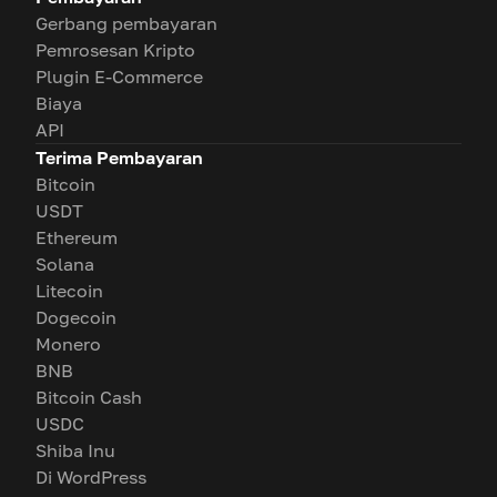
Gerbang pembayaran
Pemrosesan Kripto
Plugin E-Commerce
Biaya
API
Terima Pembayaran
Bitcoin
USDT
Ethereum
Solana
Litecoin
Dogecoin
Monero
BNB
Bitcoin Cash
USDC
Shiba Inu
Di WordPress