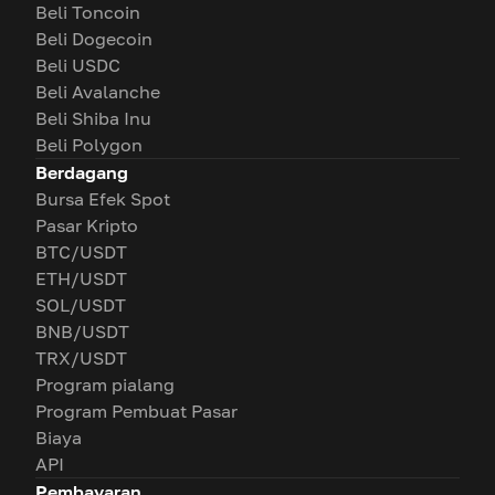
Beli Toncoin
Beli Dogecoin
Beli USDC
Beli Avalanche
Beli Shiba Inu
Beli Polygon
Berdagang
Bursa Efek Spot
Pasar Kripto
BTC/USDT
ETH/USDT
SOL/USDT
BNB/USDT
TRX/USDT
Program pialang
Program Pembuat Pasar
Biaya
API
Pembayaran