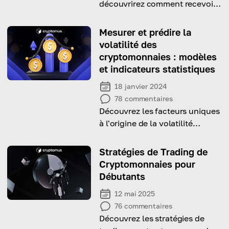
découvrirez comment recevoir
des paiements en Bitcoin et
comment les envoyer.
Mesurer et prédire la
volatilité des
cryptomonnaies : modèles
et indicateurs statistiques
18 janvier 2024
78
commentaires
Découvrez les facteurs uniques
à l'origine de la volatilité
inhérente au marché des
cryptomonnaies
Stratégies de Trading de
Cryptomonnaies pour
Débutants
12 mai 2025
76
commentaires
Découvrez les stratégies de