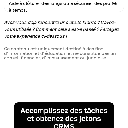
Aide à clôturer des longs ou à sécuriser des profits
cause du bruit.
Cons
à temps.
Exige l’analyse des volumes, des niveaux et de la
tendance pour une application précise.
Avez-vous déjà rencontré une étoile filante ? L’avez-
Cons
vous utilisée ? Comment cela s’est-il passé ? Partagez
Moins efficace sur des actifs à faible liquidité, où
votre expérience ci-dessous !
les mèches sont souvent exagérées.
Ce contenu est uniquement destiné à des fins
d’information et d’éducation et ne constitue pas un
conseil financier, d’investissement ou juridique.