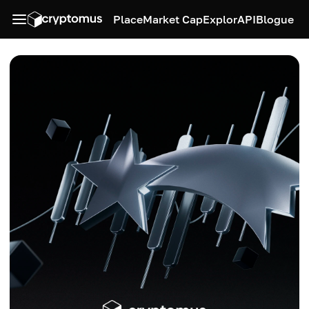
Place
Market Cap
Explor
API
Blogue