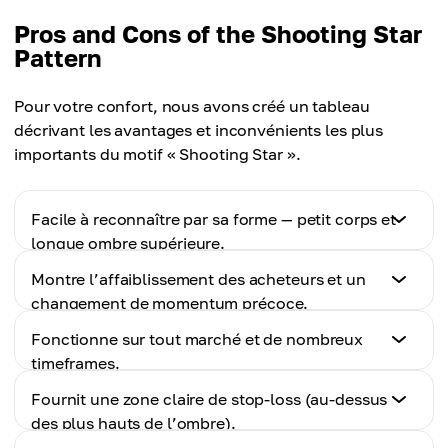
Pros and Cons of the Shooting Star
Pattern
Pour votre confort, nous avons créé un tableau
décrivant les avantages et inconvénients les plus
importants du motif « Shooting Star ».
Facile à reconnaître par sa forme — petit corps et
longue ombre supérieure.
Montre l’affaiblissement des acheteurs et un
Cons
changement de momentum précoce.
Nécessite une confirmation supplémentaire, le
Fonctionne sur tout marché et de nombreux
motif seul n’étant pas assez fiable pour des entrées
Cons
timeframes.
à haute conviction.
Dans une forte tendance haussière, le motif peut
Fournit une zone claire de stop-loss (au-dessus
être totalement ignoré.
Cons
des plus hauts de l’ombre).
Fiabilité moindre sur les petites unités de temps à