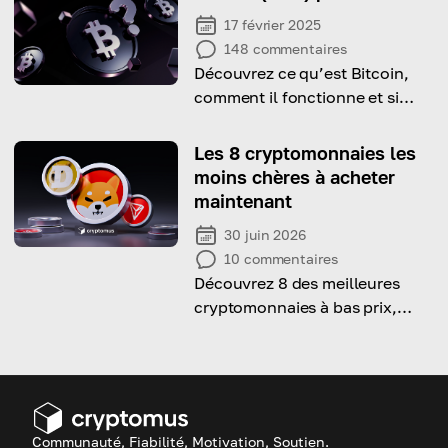
17 février 2025
148
commentaires
Découvrez ce qu’est Bitcoin,
comment il fonctionne et si
c’est une bonne option
d’investissement.
Les 8 cryptomonnaies les
moins chères à acheter
maintenant
30 juin 2026
10
commentaires
Découvrez 8 des meilleures
cryptomonnaies à bas prix,
alliant un prix d'entrée attractif
et un fort potentiel de
croissance.
Communauté, Fiabilité, Motivation, Soutien.