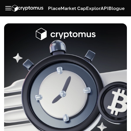
Place
Market Cap
Explor
API
Blogue