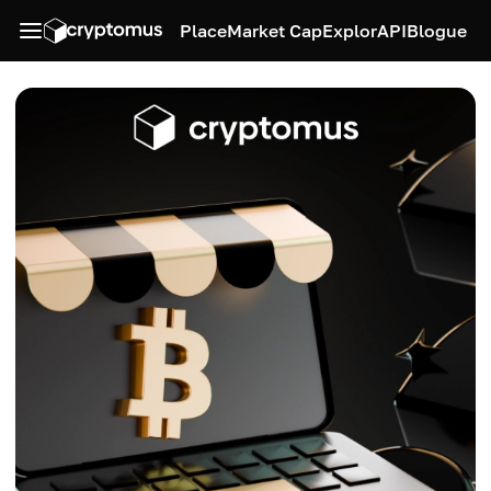
Place
Market Cap
Explor
API
Blogue