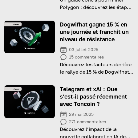
Polygon : découvrez les étapes,
les outils nécessaires et
comment maximiser vos
Dogwifhat gagne 15 % en
récompenses efficacement.
une journée et franchit un
niveau de résistance
03 juillet 2025
15
commentaires
Découvrez les facteurs derrière
le rallye de 15 % de Dogwifhat
et sa cassure technique qui ont
attiré l’attention des traders.
Telegram et xAI : Que
s’est-il passé récemment
avec Toncoin ?
29 mai 2025
271
commentaires
Découvrez l’impact de la
nouvelle collaboration IA de