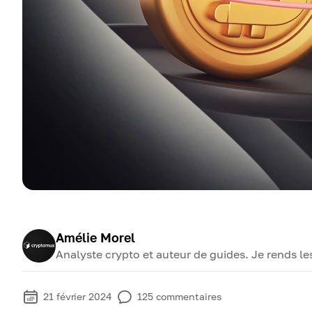
Amélie Morel
Analyste crypto et auteur de guides. Je rends l
21 février 2024
125
commentaires