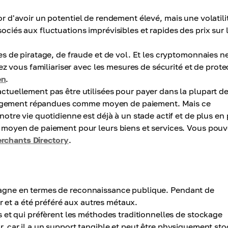
l'or d'avoir un potentiel de rendement élevé, mais une volatili
és aux fluctuations imprévisibles et rapides des prix sur 
s de piratage, de fraude et de vol. Et les cryptomonnaies n
z vous familiariser avec les mesures de sécurité et de prote
en
.
uellement pas être utilisées pour payer dans la plupart d
 largement répandues comme moyen de paiement. Mais ce
tre vie quotidienne est déjà à un stade actif et de plus en 
moyen de paiement pour leurs biens et services. Vous pou
rchants Directory
.
or gagne en termes de reconnaissance publique. Pendant de
r et a été préféré aux autres métaux.
 et qui préfèrent les méthodes traditionnelles de stockage
'or, car il a un support tangible et peut être physiquement st