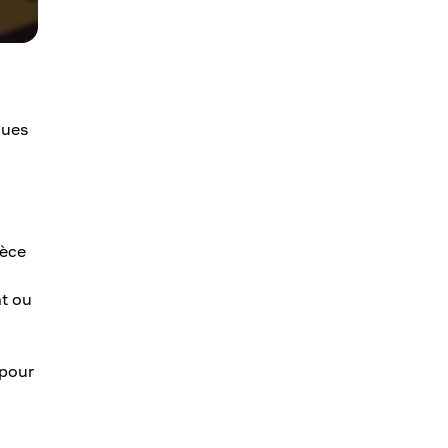
ques
ièce
nt ou
 pour