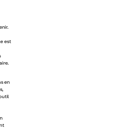
enir.
e est
s
aire.
ns en
s,
util
un
nt