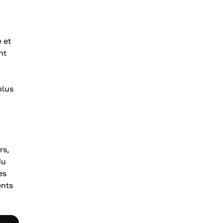
s
 et
nt
plus
rs,
du
es
ents