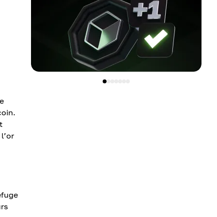
le
coin.
t
l’or
efuge
urs