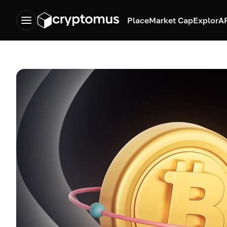
Place
Market Cap
Explor
A