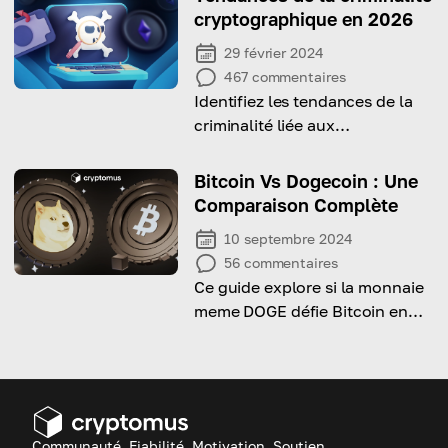
a Capital One credit card, and
cryptographique en 2026
give you tips on how to do it
29 février 2024
successfully!
467
commentaires
Identifiez les tendances de la
criminalité liée aux
cryptomonnaies attendues en
2026 dans cet aperçu complet
Bitcoin Vs Dogecoin : Une
Comparaison Complète
10 septembre 2024
56
commentaires
Ce guide explore si la monnaie
meme DOGE défie Bitcoin en
comparant leur offre, objectif
et performance.
Communauté, Fiabilité, Motivation, Soutien.