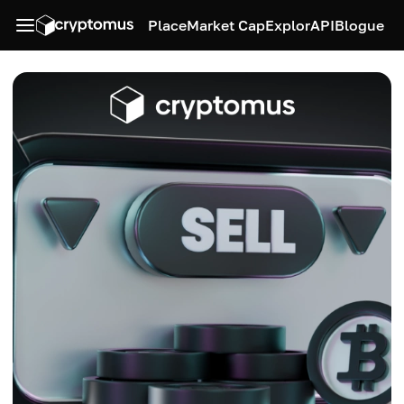
Place
Market Cap
Explor
API
Blogue