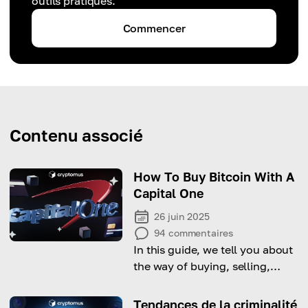
outils pratiques.
Commencer
Contenu associé
How To Buy Bitcoin With A
Capital One
26 juin 2025
94
commentaires
In this guide, we tell you about
the way of buying, selling,
withdrawing and sending
Bitcoin and other crypto using
Tendances de la criminalité