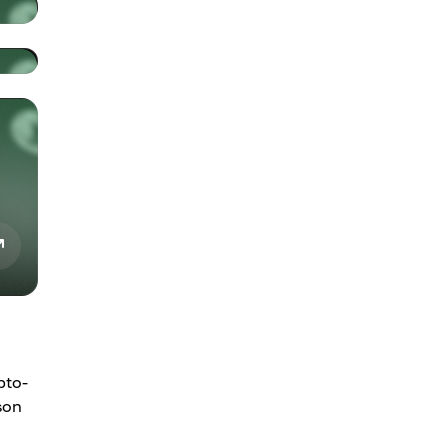
pto-
son