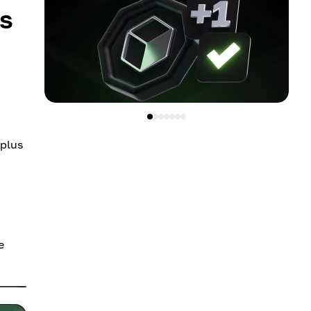
es
 plus
e