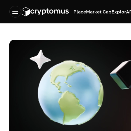
Place
Market Cap
Explor
A