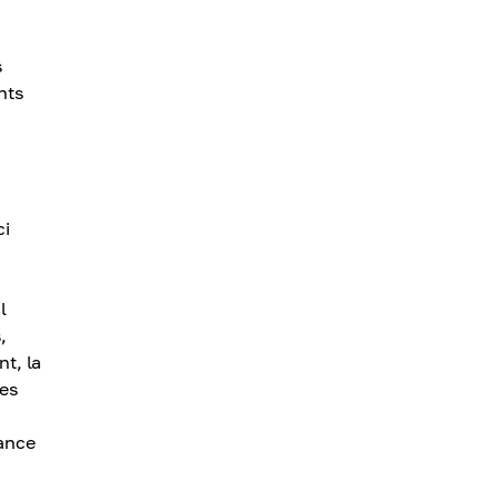
s
nts
ci
l
,
t, la
les
tance