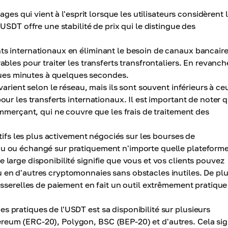
ges qui vient à l'esprit lorsque les utilisateurs considèrent 
'USDT offre une stabilité de prix qui le distingue des
nts internationaux en éliminant le besoin de canaux bancair
ables pour traiter les transferts transfrontaliers. En revanch
ues minutes à quelques secondes.
varient selon le réseau, mais ils sont souvent inférieurs à ce
our les transferts internationaux. Il est important de noter 
ommerçant, qui ne couvre que les frais de traitement des
tifs les plus activement négociés sur les bourses de
ndu ou échangé sur pratiquement n'importe quelle plateform
 large disponibilité signifie que vous et vos clients pouvez
 en d'autres cryptomonnaies sans obstacles inutiles. De plu
passerelles de paiement en fait un outil extrêmement pratiqu
s pratiques de l'USDT est sa disponibilité sur plusieurs
reum (ERC-20), Polygon, BSC (BEP-20) et d'autres. Cela sig