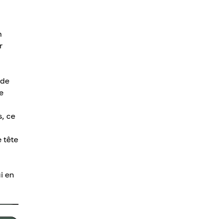
n
r
ode
e
, ce
 tête
i en