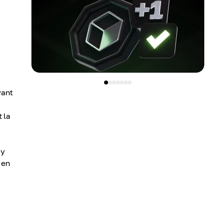
vant
 la
'y
 en