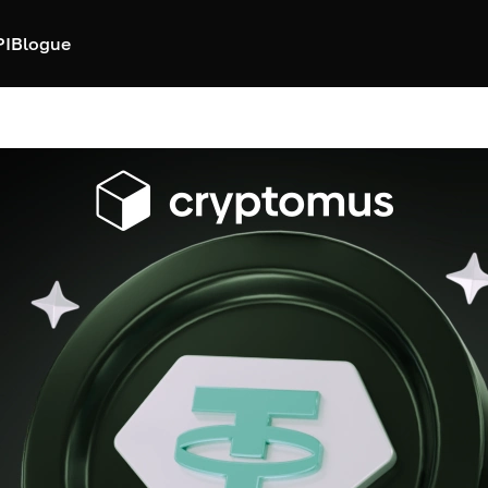
PI
Blogue