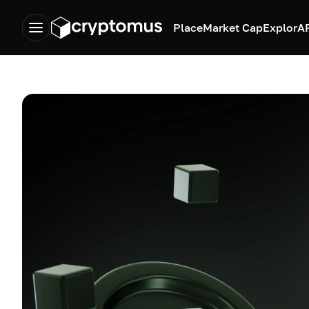
Place
Market Cap
Explor
A