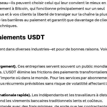
seau—ils peuvent choisir celui qui leur convient le mieux en
ement à Bitcoin, qui fonctionne principalement sur un seul
s et à vos clients la liberté de transiger sur la chaîne la plu
sse les barrières au paiement et garantit que davantage de clie
echniques.
 paiements USDT
t dans diverses industries—et pour de bonnes raisons. Voi
rgement).
Ces entreprises servent souvent un public mondia
. L'USDT élimine les frictions des paiements transfrontaliers
'importe où dans le monde. Pour les services par abonnemen
s récurrents prévisibles sans risque de volatilité affectant 
nationale rapide).
Les indépendants et les travailleurs à dis
nd les virements bancaires traditionnels lents et coûteux.
tanés avec des frais minimes, de sorte que les contractants