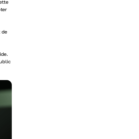
ette
pter
t de
ide.
ublic