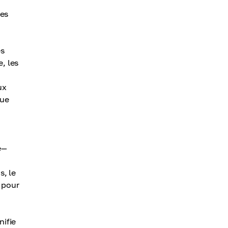
les
es
e, les
ux
que
e—
s, le
e pour
nifie