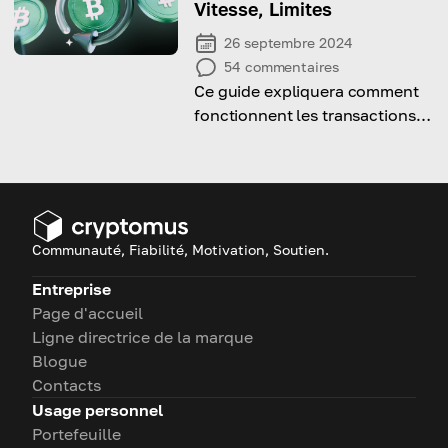
mondiale
Vitesse, Limites
26 septembre 2024
54
commentaires
Ce guide expliquera comment
fonctionnent les transactions
de Bitcoin Cash et abordera les
problèmes courants liés aux
transactions en attente ou aux
retards !
Communauté, Fiabilité, Motivation, Soutien.
Entreprise
Page d'accueil
Ligne directrice de la marque
Blogue
Contacts
Usage personnel
Portefeuille