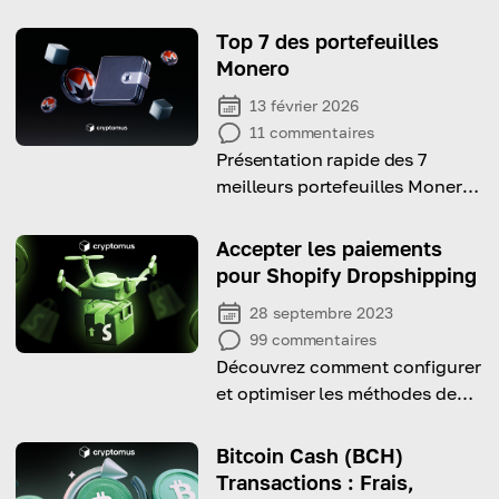
Top 7 des portefeuilles
Monero
13 février 2026
11
commentaires
Présentation rapide des 7
meilleurs portefeuilles Monero :
sécurité, confidentialité, facilité
d'utilisation et fonctionnalités
Accepter les paiements
clés pour vous aider à choisir la
pour Shopify Dropshipping
solution idéale pour stocker
28 septembre 2023
vos XMR.
99
commentaires
Découvrez comment configurer
et optimiser les méthodes de
paiement dans Shopify, en
offrant une variété d'options
Bitcoin Cash (BCH)
conçues pour une clientèle
Transactions : Frais,