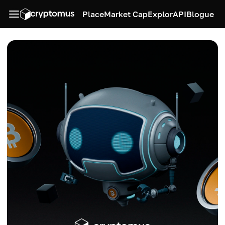
Place
Market Cap
Explor
API
Blogue