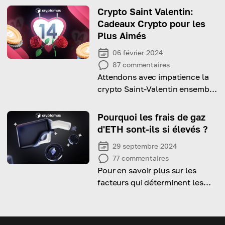
aider à choisir entre les deux !
Crypto Saint Valentin:
Cadeaux Crypto pour les
Plus Aimés
06 février 2024
87
commentaires
Attendons avec impatience la
crypto Saint-Valentin ensemble
et pensons à l'avance aux
cadeaux pour les plus aimés
Pourquoi les frais de gaz
d'ETH sont-ils si élevés ?
29 septembre 2024
77
commentaires
Pour en savoir plus sur les
facteurs qui déterminent les
frais de gaz d'Ethereum et les
solutions potentielles,
consultez l'article complet.