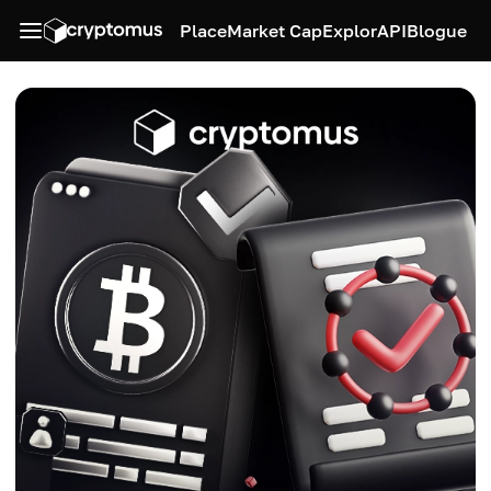
Place
Market Cap
Explor
API
Blogue