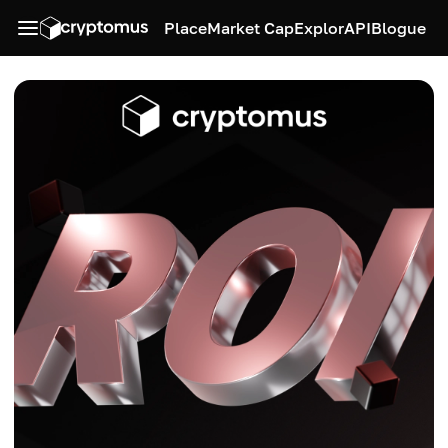
Place
Market Cap
Explor
API
Blogue