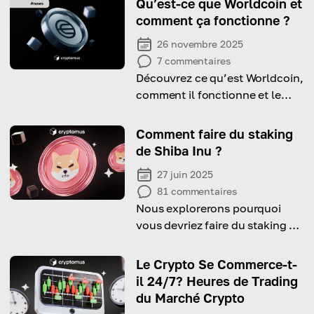
Qu’est-ce que Worldcoin et
comment ça fonctionne ?
26 novembre 2025
7
commentaires
Découvrez ce qu’est Worldcoin,
comment il fonctionne et le
rôle de son token WLD dans
l’écosystème crypto.
Comment faire du staking
de Shiba Inu ?
27 juin 2025
81
commentaires
Nous explorerons pourquoi
vous devriez faire du staking de
Shiba Inu et comment le faire !
Le Crypto Se Commerce-t-
il 24/7? Heures de Trading
du Marché Crypto