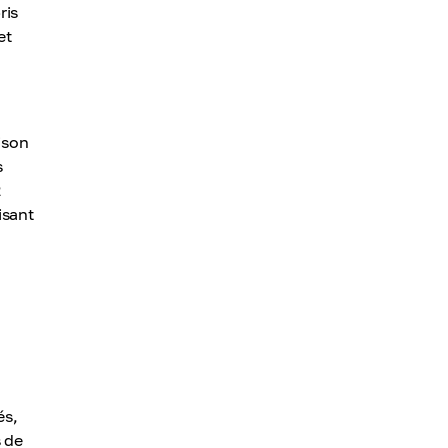
ris
et
ison
s
2
isant
és,
s de