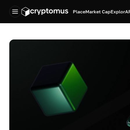
Place
Market Cap
Explor
A