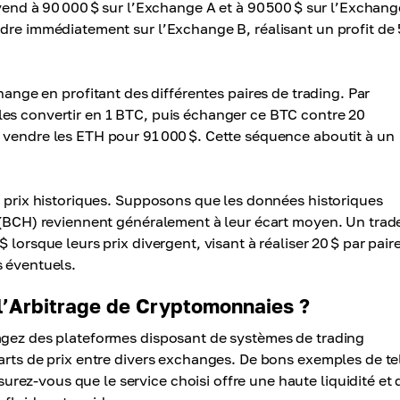
vend à 90 000 $ sur l’Exchange A et à 90 500 $ sur l’Exchang
ndre immédiatement sur l’Exchange B, réalisant un profit de 
ange en profitant des différentes paires de trading. Par
les convertir en 1 BTC, puis échanger ce BTC contre 20
 vendre les ETH pour 91 000 $. Cette séquence aboutit à un
prix historiques. Supposons que les données historiques
h (BCH) reviennent généralement à leur écart moyen. Un trad
 lorsque leurs prix divergent, visant à réaliser 20 $ par pair
s éventuels.
l’Arbitrage de Cryptomonnaies ?
agez des plateformes disposant de systèmes de trading
arts de prix entre divers exchanges. De bons exemples de te
ez-vous que le service choisi offre une haute liquidité et 