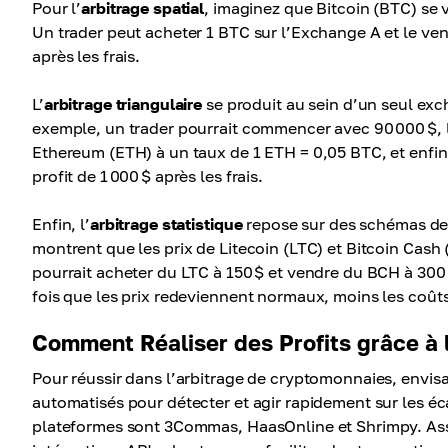
Pour l’
arbitrage spatial
, imaginez que Bitcoin (BTC) se 
Un trader peut acheter 1 BTC sur l’Exchange A et le ve
après les frais.
L’
arbitrage triangulaire
se produit au sein d’un seul exch
exemple, un trader pourrait commencer avec 90 000 $, 
Ethereum (ETH) à un taux de 1 ETH = 0,05 BTC, et enfin
profit de 1 000 $ après les frais.
Enfin, l’
arbitrage statistique
repose sur des schémas de 
montrent que les prix de Litecoin (LTC) et Bitcoin Cas
pourrait acheter du LTC à 150 $ et vendre du BCH à 300 $
fois que les prix redeviennent normaux, moins les coût
Comment Réaliser des Profits grâce à 
Pour réussir dans l’arbitrage de cryptomonnaies, envis
automatisés pour détecter et agir rapidement sur les éc
plateformes sont 3Commas, HaasOnline et Shrimpy. Assur