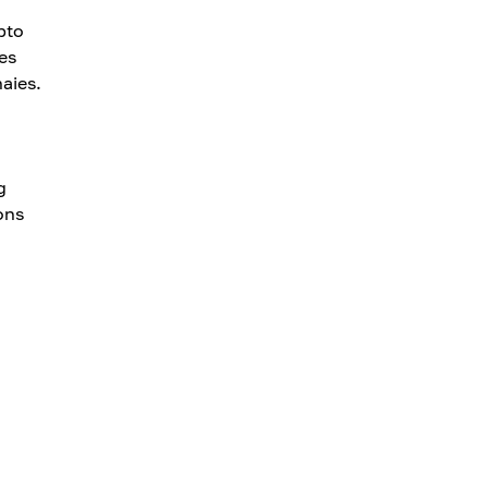
pto
es
aies.
g
ons