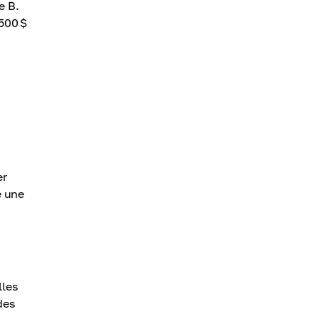
e B.
500 $
er
e une
lles
des