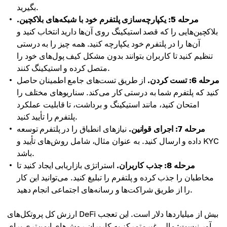
بگیرید.
مرحله 5: یکپارچه‌سازی پلتفرم خود با شبکه‌های بلاکچین.
بلاکچین‌هایی را که قصد استیکینگ روی آن‌ها دارید انتخاب کنید و
آن‌ها را در پلتفرم خود یکپارچه کنید. همه چیز را به درستی
تنظیم کنید تا کاربران بتوانند بدون مشکل کیف پول‌های خود را
متصل کرده و استیکینگ کنند.
مرحله 6: تست کردن.
از طریق تست‌های جامع اطمینان حاصل
کنید که پلتفرم شما به درستی کار می‌کند. سناریوهای مختلف را
امتحان کنید، مانند استیکینگ و برداشت، تا قابلیت عملکرد
پلتفرم را تأیید کنید.
مرحله 7: اجرای قوانین.
نیازهای انطباق را در پلتفرم توسعه
داده و ارسال کنید. به عنوان مثال، شامل روش‌های تأیید و KYC
باشد.
مرحله 8: جذب کاربران.
استراتژی بازاریابی ایجاد کنید تا
مخاطبان را جذب کرده و پلتفرم را تبلیغ کنید. می‌توانید این کار
را از طریق شراکت‌ها و رسانه‌های اجتماعی انجام دهید.
ارزش کل پروتکل‌های DeFi بیش از میلیاردها دلار است. این تعجب
آور نیست: مالی غیرمتمرکز به کاربران روش‌های ایمن‌تری برای