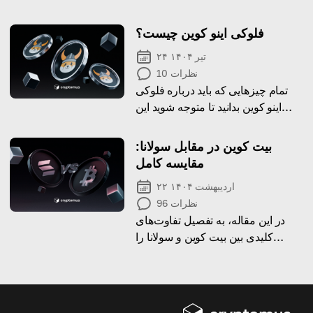
from local exchanges to P2P
options for beginners.
فلوکی اینو کوین چیست؟
۲۴ تیر ۱۴۰۴
نظرات
10
تمام چیزهایی که باید درباره فلوکی
اینو کوین بدانید تا متوجه شوید این
توکن چیست و آیا سرمایه‌گذاری در آن
ارزش دارد.
بیت کوین در مقابل سولانا:
مقایسه کامل
۲۲ اردیبهشت ۱۴۰۴
نظرات
96
در این مقاله، به تفصیل تفاوت‌های
کلیدی بین بیت کوین و سولانا را
بررسی خواهیم کرد.