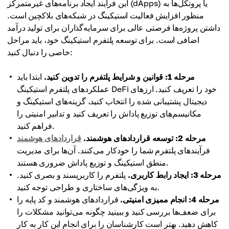
این فرآیند ایجاد برنامه‌های غیرمتمرکز (dApps) یا پروتکل‌ها به
منظور افزایش فعالیت استیکینگ در شبکه‌های بلاکچین است.
داشتن پروژه‌ها فرصتی عالی برای سرمایه‌گذاران برای تولید درآمد
اضافی است. برای توسعه پلتفرم استیکینگ خود، باید مراحل
خاصی را دنبال کنید:
مرحله 1: قوانین و شرایط پلتفرم را تدوین کنید.
ابتدا باید
عملکردهای پلتفرم استیکینگ DeFi خود را تعریف کنید. ارزهای
دیجیتال پشتیبانی شده را انتخاب کنید، گزینه‌های استیکینگ و
مکانیسم‌های توزیع پاداش را تعریف کنید و تدابیر امنیتی را
فراهم کنید.
مرحله 2: توسعه قراردادهای هوشمند.
قراردادهای هوشمند
فرآیندهای پلتفرم شما را خودکار می‌کنند. آن‌ها برای مدیریت
منطق استیکینگ و توزیع پاداش ضروری هستند.
مرحله 3: ایجاد رابط کاربری.
پلتفرم را کاربرپسند و بصری کنید.
به ویژگی‌های ساختاری و طراحی توجه کنید.
مرحله 4: انجام ممیزی امنیتی.
قراردادهای هوشمند و کد پایه را
برای ضعف‌ها بررسی کنید و ببینید چگونه می‌توانید مشکلات را
کاهش دهید. بهتر است کارشناسان را برای انجام این کار به کار