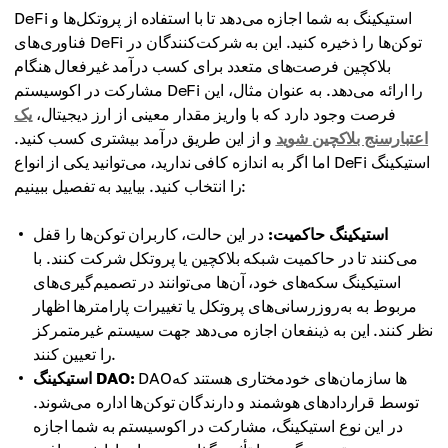
DeFi استیکینگ به شما اجازه می‌دهد تا با استفاده از پروتکل‌ها و
فناوری‌های DeFi توکن‌ها را ذخیره کنید. این به شرکت‌کنندگان در
بلاکچین فرصت‌های متعدد برای کسب درآمد غیرفعال هنگام
مشارکت در اکوسیستم DeFi را ارائه می‌دهد. به عنوان مثال، این
فرصت وجود دارد که با واریز مقدار معینی از ارز دیجیتال،
یک
اعتبارسنج بلاکچین شوید
و از این طریق درآمد بیشتری کسب کنید.
اما اگر به اندازه کافی ندارید، می‌توانید یکی از انواع DeFi استیکینگ
را انتخاب کنید. بیایید به تفصیل ببینیم:
استیکینگ حاکمیت:
در این حالت، کاربران توکن‌ها را قفل
می‌کنند تا در حاکمیت شبکه بلاکچین یا پروتکل شرکت کنند. با
استیکینگ سکه‌های خود، آن‌ها می‌توانند در تصمیم‌گیری‌های
مربوط به به‌روزرسانی‌های پروتکل یا تغییرات پارامترها اظهار
نظر کنند. این به ذینفعان اجازه می‌دهد جهت سیستم غیرمتمرکز
را تعیین کنند.
DAOها سازمان‌های خودمختاری هستند که
استیکینگ DAO:
توسط قراردادهای هوشمند و دارندگان توکن‌ها اداره می‌شوند.
در این نوع استیکینگ، مشارکت در اکوسیستم به شما اجازه