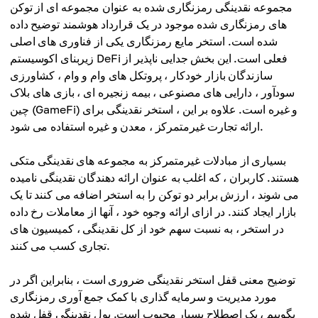
مجموعه نقدینگی رمزنگاری شده به عنوان مجموعه ای از توکن
های رمزنگاری شده موجود در یک قرارداد هوشمند توضیح داده
شده است. استخر مایع رمزنگاری یکی از فناوری های اصلی
زیربنای اکوسیستم DeFi فعلی است. این بخش جدایی ناپذیر از
سازندگان بازار خودکار ، پروتکل های وام و وام ، کشاورزی
سودآور ، دارایی های مصنوعی ، بیمه زنجیره ای ، بازی های بلاک
چین (GameFi) و غیره است. علاوه بر این ، استخر نقدینگی برای
ارائه تجارت غیرمتمرکز ، معدن و غیره استفاده می شود.
بسیاری از مبادلات غیرمتمرکز به مجموعه های نقدینگی متکی
هستند. کاربران ، که اغلب به عنوان ارائه دهندگان نقدینگی نامیده
می شوند ، ارزش برابر دو توکن را به استخر اضافه می کنند تا یک
بازار ایجاد کنند. در ازای ارائه وجوه خود ، آنها از معاملات رخ داده
در استخر ، به نسبت سهم خود از کل نقدینگی ، کمیسیون های
تجاری کسب می کنند.
توضیح معنی قفل استخر نقدینگی ضروری است ، بنابراین اگر در
مورد مدیریت و سرمایه گذاری با کمک جمع آوری رمزنگاری
بگوییم ، یک اصطلاح بسیار محبوب است. پول نقدینگی قفل شده