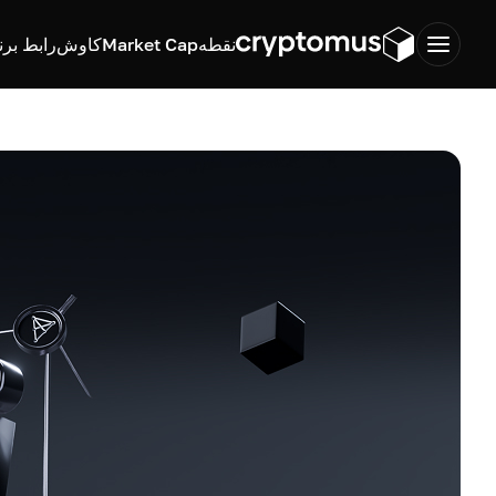
نقطه
Market Cap
کاوش
رابط برن