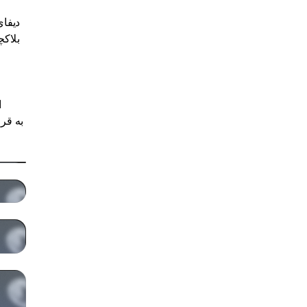
دیفای
بلاکچ
ا