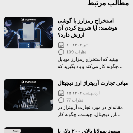
مطالب مرتبط
استخراج رمزارز با گوشی
هوشمند: آیا شروع کردن آن
ارزش دارد؟
۱۰ تیر ۱۴۰۴
نظرات
109
ببینید که استخراج رمزارز موبایل
چگونه کار می‌کند و یاد بگیرید که
چگونه از گوشی هوشمند خود برای
استخراج رمزارز استفاده کنید.
مبانی تجارت آربیتراژ ارز دیجیتال
۱۵ اردیبهشت ۱۴۰۴
نظرات
77
مقاله‌ای در مورد تجارت آربیتراژ در
ارز دیجیتال: چیست، چگونه کار
می‌کند و چرا باید آن را بدانید
صعود سولانا بالای ۲۰۰ دلار با