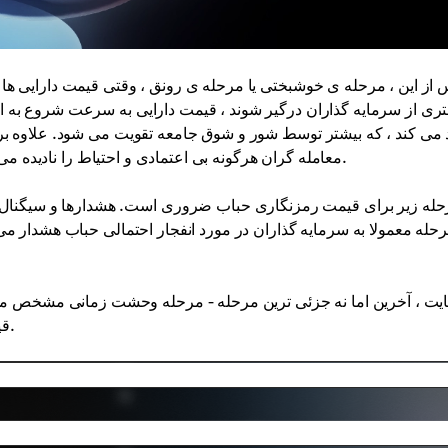
 از این ، مرحله ی خوشبختی یا مرحله ی رونق ، وقتی قیمت دارایی ها 
ری از سرمایه گذاران درگیر شوند ، قیمت دارایی به سرعت شروع به اف
د می کند ، که بیشتر توسط شور و شوق جامعه تقویت می شود. علاوه بر ا
معامله گران هرگونه بی اعتمادی و احتیاط را نادیده می گیرند و نه تنها به رمزنگاری های تبلیغاتی در بازار اولویت می دهند.
حله زیر برای قیمت رمزنگاری حباب ضروری است. هشدارها و سیگنال
رحله معمولا به سرمایه گذاران در مورد انفجار احتمالی حباب هشدار می 
هایت ، آخرین اما نه جزئی ترین مرحله - مرحله وحشت زمانی مشخص م
قیمت دارایی تورم را متوقف می کند و به کاهش سریع تغییر می کند.