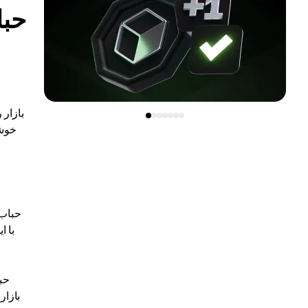
حبا
بازار
خوشا
حباب 
با ا
حب
بازار