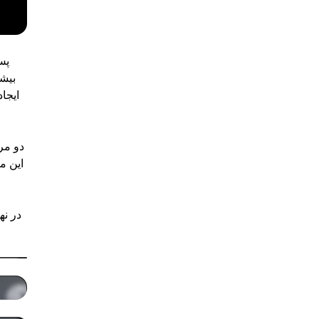
پس
بیشت
ایجا
دو مر
این م
در ن