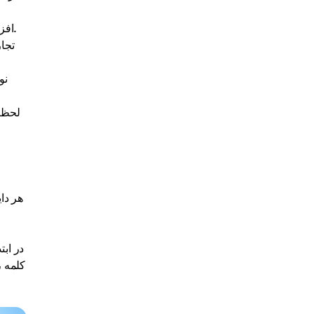
افزایش شدید قیمت ارزهای رمزنگاری شده می تواند به سرعت شروع به افزایش کند ، گاهی اوقات ده ها یا صدها درصد در یک دوره کوتاه.
تجا
نو
لحظا
هر دا
در اب
کلمه ،