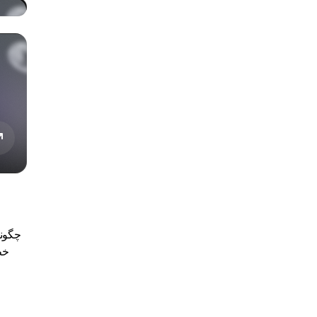
چگونه
خط