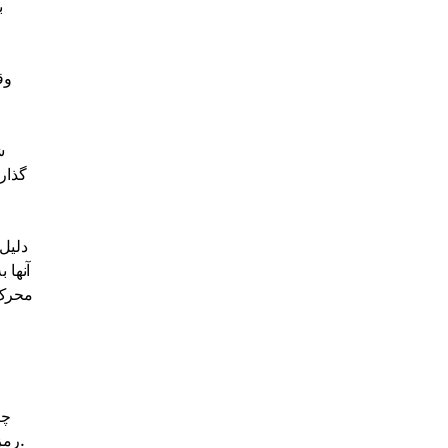
ب
وق
ش
گذار
دلیل
آنها 
محرک 
چر
رمزنگاری شده خاص به این حالت آسان تر شود. در اینجا چند گزینه اساسی وجود دارد که قطعا دوره حباب بازار رمزنگاری را توصیف می کند.