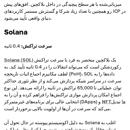
میزبانی‌شده با هر سطح پیچیدگی در داخل بلاکچین. افق‌های پیش
رو همچنین با تعداد زیاد شرکا و گسترش مستمر کاربردهای ICP در
دنیای واقعی تأیید می‌شود.
Solana
سرعت تراکنش:
0.4 ثانیه
یک بلاکچین منحصر به فرد با سرعت تراکنش
Solana (SOL)
رکوردشکن است که می‌تواند انتقالات را در 0.4 ثانیه تأیید کند. به
لطف مکانیزم اجماع اثبات تاریخچه (PoH)، SOL داده‌ها را به
سرعت در سراسر شبکه پردازش می‌کند و از نظر تئوری حداکثر
توان عملیاتی تا 65,000 تراکنش در ثانیه را ارائه می‌دهد. این نوع
اجماع امکان پردازش موازی تراکنش‌ها را فراهم کرده و آن را به
NFTها
تبدیل
انتخابی عالی برای برنامه‌های غیرمتمرکز (DApps) و
می‌کند که سرعت در آن‌ها از اولویت بالایی برخوردار است.
به دلیل اکوسیستم پیوسته در حال تحول آن، Solana اغلب به
عنوان «
قاتل اتریوم
» شناخته می‌شود، چرا که از نظر عملکرد،