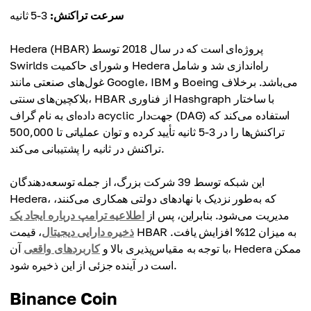
سرعت تراکنش:
3-5 ثانیه
Hedera (HBAR) پروژه‌ای است که در سال 2018 توسط
Swirlds و شورای حاکمیت Hedera راه‌اندازی شد و شامل
غول‌های صنعتی مانند Google، IBM و Boeing می‌باشد. برخلاف
بلاکچین‌های سنتی، HBAR از فناوری Hashgraph با ساختار
داده‌ای به نام گراف acyclic جهت‌دار (DAG) استفاده می‌کند که
تراکنش‌ها را در 3-5 ثانیه تأیید کرده و توان عملیاتی تا 500,000
تراکنش در ثانیه را پشتیبانی می‌کند.
این شبکه توسط 39 شرکت بزرگ، از جمله توسعه‌دهندگان
Hedera، که به‌طور نزدیک با نهادهای دولتی همکاری می‌کنند،
مدیریت می‌شود. بنابراین، پس از
اطلاعیه ترامپ درباره ایجاد یک
ذخیره دارایی دیجیتال
، قیمت HBAR به میزان 12% افزایش یافت.
با توجه به مقیاس‌پذیری بالا و
کاربردهای واقعی
آن، Hedera ممکن
است در آینده جزئی از این ذخیره شود.
Binance Coin