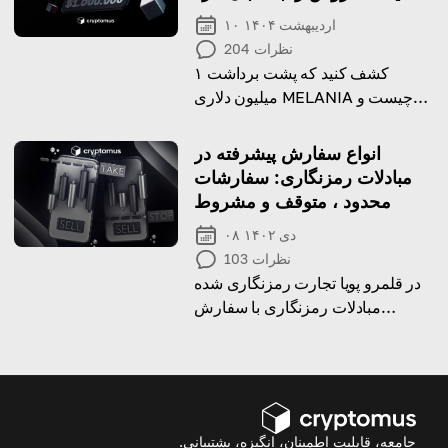
۱۰ اردیبهشت ۱۴۰۴
نظرات
204
کشف کنید که پشت برداشت ۱
میلیون دلاری MELANIA چیست و
چرا این موضوع باعث ایجاد شک و
تردید در میان سرمایه‌گذاران شده
انواع سفارش پیشرفته در
است.
مبادلات رمزنگاری: سفارشات
محدود ، متوقف و مشروط
۰۸ دی ۱۴۰۲
نظرات
103
در قلمرو پویا تجارت رمزنگاری شده
مبادلات رمزنگاری با سفارش
پیشرفته برای شرکت کنندگان در
بازار رمزنگاری مفید است. امروز
شما انواع سفارش پیشرفته ، مزایای
و عملکردهای آنها را بررسی خواهید
کرد.
جامعه، قابلیت اطمینان، انگیزه، پشتیبانی.