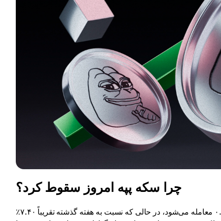
چرا سکه پپه امروز سقوط کرد؟
سکه پپه در ۲۴ ساعت گذشته ۱.۸۸٪ کاهش یافته و با قیمت $۰.۰۰۰۰۰۲۳۴ معامله می‌شود، در حالی که نسبت به هفته گذشته تقریباً ۷.۴۰٪