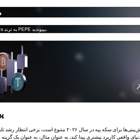
تا
با معاملات سریع، نمودارهای زنده و کارمزد کم در Cryptomus به ترند PEPE بپیوندید.
پی
پیش‌بینی‌ها برای سکه پپه در سال ۲۰۲۶ متنوع اس