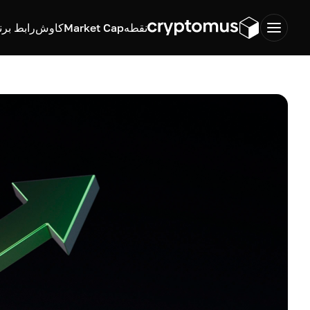
نقطه
Market Cap
کاوش
رابط برن