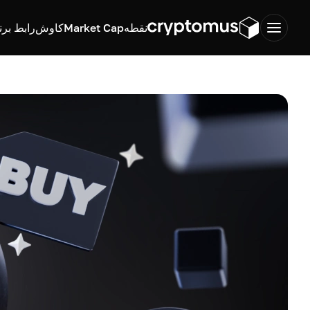
نقطه
Market Cap
کاوش
رابط برن