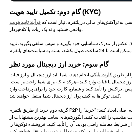
گام دوم: تکمیل تایید هویت (KYC)
ی به تراکنش‌های مالی در پلتفرم، نیاز است که
واقعی هستید و نه یک ربات یا کلاهبردار.
دا یک عکس از مدرک شناسایی خود بگیرید و سپس سلفی بگیرید. تایید
است‌های پلتفرم.
گام سوم: خرید ارز دیجیتال مورد نظر
را از طریق
کارت بانکی
انجام دهید. شما باید ارز دیجیتال و ارز فیات
ارز دیجیتال یا فیات وارد کنید—هرکدام که برای شما راحت‌تر است.
سپس، تراکنش را تأیید کنید و شماره کارت خود را برای پرداخت وارد
کنید. توکن‌ها به کیف پول ارز دیجیتال شما منتقل خواهند شد.
گزینه دوم خرید از طریق پلتفرم P2P با پرداخت به صورت فیات است. برای انجام این کار، باید یک سفارش در صفحه اصلی ایجاد کنید: "خرید" را
ت مناسب را انتخاب کنید. الگوریتم‌های سایت بهترین پیشنهادات از
ز شرایط معامله راضی بودید، آن را تأیید کنید. فروشنده توکن‌ها را
برای شما ارسال می‌کند و شما ارز فیات را منتقل خواهید کرد.