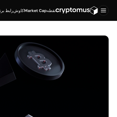
نقطه
Market Cap
کاوش
رابط برن