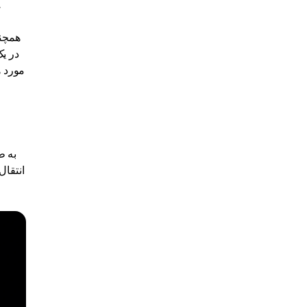
TRC-20 ارسال کنید، آدرس گیرنده باید نی
همچنی
در یک
مورد ه
به ط
انتقال