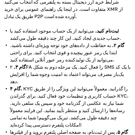
شرایط خرید ارز دیجیتال بسته به پلتفرمی که انتخاب می‌کنید
متفاوت است. در اینجا یک راهنمای عمومی برای خرید XMR از
طریق یک تبادل P2P آورده شده است.
ثبت‌نام کنید.
می‌توانید از یک حساب موجود استفاده کنید یا
حساب جدیدی ایجاد کنید. این کار چند دقیقه طول می‌کشد.
گام ۲.
به حفاظت از داده‌های خود توجه ویژه‌ای داشته باشید.
ابتدا یک رمز عبور پیچیده و قوی انتخاب کنید. برای راحتی
می‌توانید از یک تولیدکننده رمز عبور آنلاین استفاده کنید.
گام ۳.
۲FA را فعال کنید. یک مرحله دوم به شکل SMS با یک کد
یک‌بار مصرف می‌تواند اعتماد به امنیت وجوه شما را افزایش
دهد.
KYC را گذرانید. معمولاً می‌توانید این ویژگی را از طریق
گام ۴.
حساب کاربری و تنظیمات خود فعال کنید. برای گذراندن KYC،
شما نیاز به عکاسی از گذرنامه خود و سپس یک سلفی دارید.
رسانه‌ها را ارسال کنید و منتظر تأیید بمانید. این فرایند معمولاً
چند دقیقه طول می‌کشد. تبریک می‌گوییم! شما به تمامی
امکانات پلتفرم دسترسی پیدا کرده‌اید!
گام ۵.
پس از ثبت‌نام، به صفحه اصلی پلتفرم بروید و از فیلترها