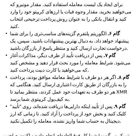
برای ایجاد یک لیست معامله استفاده کنید. مقدار مونیرو که
می‌خواهید بخرید، مقدار وجوه فیات یا ارزهای کریپتو خود را وارد
کنید و انتقال بانکی را به عنوان روش پرداخت ترجیحی انتخاب
کنید.
گام ۶.
الگوریتم پلتفرم گزینه‌های مناسب‌تری را برای شما
پیشنهاد خواهد داد. به دنبال بهترین پیشنهادات باشید. سپس، یک
درخواست تجارت ارسال کنید و منتظر پاسخ از بازرگان باشید.
گام ۷.
پس از دریافت تأیید از طرف دیگر، مذاکرات آغاز
می‌شود. شرایط معامله را مورد بحث قرار دهید و مشخص کنید
که می‌خواهید با کارت دبیت پرداخت کنید.
گام ۸.
اگر هر دو طرف با شرایط معامله موافق بودند، پرداخت
را به بازرگان از طریق کارت اعتباری ارسال کنید. هنگامی که
هر دو طرف به تعهدات خود عمل کردند، منتظر بمانید تا XMR
به کیف‌پول کریپتوی شما برسد.
گام ۹.
پس از تأیید اینکه دارایی‌ها دریافت شده‌اند، روی "تأیید"
کلیک کنید و بخش خود از پرداخت را آزاد کنید. تا زمانی که ارز
دیجیتال به حساب شما واریز نشده، معامله را تکمیل نکنید.
تبریک می‌گوییم! شما کار فوق‌العاده‌ای انجام دادید و اکنون صاحب