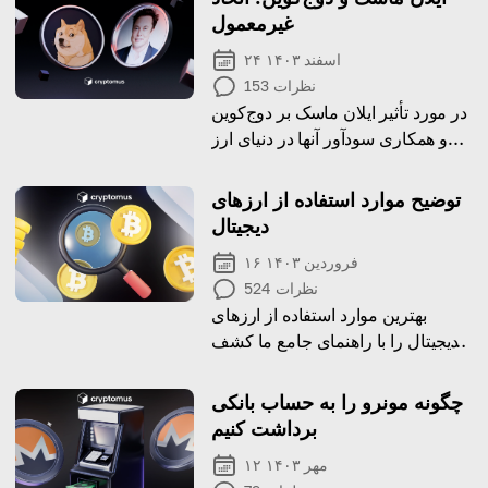
غیرمعمول
۲۴ اسفند ۱۴۰۳
نظرات
153
در مورد تأثیر ایلان ماسک بر دوج‌کوین
و همکاری سودآور آنها در دنیای ارز
دیجیتال بیشتر بدانید.
توضیح موارد استفاده از ارزهای
دیجیتال
۱۶ فروردین ۱۴۰۳
نظرات
524
بهترین موارد استفاده از ارزهای
دیجیتال را با راهنمای جامع ما کشف
کنید و بینش ارزشمندی در مورد موارد
استفاده از دارایی های دیجیتال در
چگونه مونرو را به حساب بانکی
دنیای واقعی به دست آورید
برداشت کنیم
۱۲ مهر ۱۴۰۳