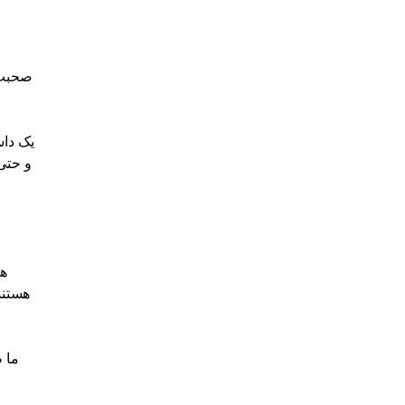
یک داس
و حتی
هستند
ما 
پ