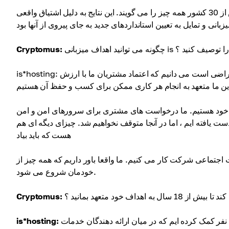
تجهیزات خودمان و شبکه گسترده ای از مراکز داده امن در پنج قاره در بیش از 30 کشور همه چیز را می گویند. این نتایج به دلیل اشتیاق واقعی
چگونه می توانید اهداف میزبانی is را توصیف کنید ؟
Cryptomus:
is*hosting: یکی از اهداف بلند مدت ما ایجاد جامعه ای از مشتریان وفادار و 100 درصد راضی است می دانیم که اعتماد مشتریان ما با ارزش
ن خود هستیم. ما درخواست های مشتری برای سرورهای امن و امن
ی دست یافته ایم ، اما در آنجا متوقف نخواهیم شد. چیزای دیگه ای هم
هست که باید بیاد
جتماعی شرکت کار می کنیم. ما واقعا باور داریم که همه چیز از
خودمان شروع می شود.
اهداف خود متعهد بمانید ؟
Cryptomus:
پشتیبانی کرده ایم. بیش از 18 سال است که این اتفاق افتاده و ما به هزاران نفر کمک کرده ایم که در میان ارائه دهندگان خدمات
is*hosting: