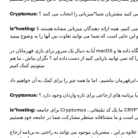
ی کنید مشتریان شما*میزبانی را انتخاب می کنند ؟
Cryptomus:
ما با مشتریانمان به یک زبان صحبت می کنیم و بر درک نگرش هر فرد تمرکز می کنیم. همه ارائه دهندگان میزبانی مشابه هستند تا
is*hosting:
آیا به دنبال یک سرور برای بازی قهرمانان در macOS هستید ؟ ديگه دنبالش نگرد آیا باید میزبانی قدیمی خود را با تمام پایگاه داده ها و SSL جابجا
ا که نمی توانید بازیابی کنید از دست داده اید ؟ نگران نباش ، ما هم
ميتونيم کمک کنيم
 آیا برنامه های ارجاعی برای تازه واردان وجود دارد ؟
Cryptomus:
برای جامعه Cryptomus ، ما یک کد تبلیغاتی CRYPTOMUS10 را برای 10 ٪ تخفیف برای اولین سفارش شما ارائه می دهیم. این
is*hosting:
علاوه بر این ، مشتریان موجود می توانند به راحتی به برنامه ارجاع is*hosting در منطقه مشتری خود بپیوندند. با به اشتراک گذاشتن لینک ارائه