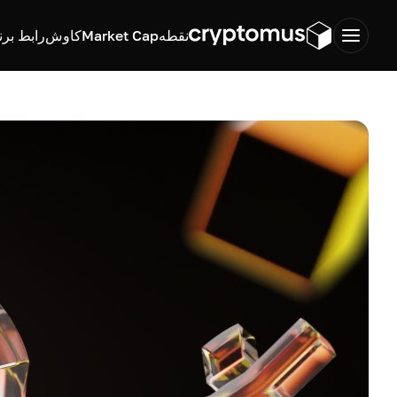
نقطه
Market Cap
کاوش
رابط برن