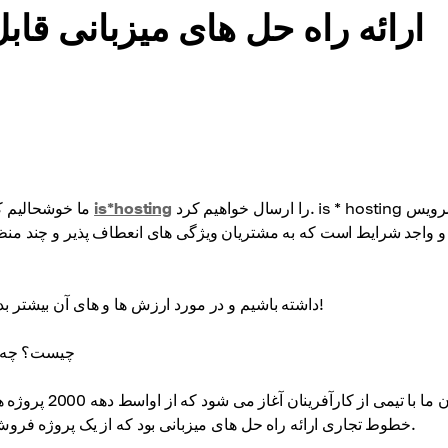
را ارسال خواهیم کرد. is * hosting یک سرویس
is*hosting
ما خوشحاليم که با ستون "شريک" مون برگشتيم و امروز ما مصاحبه با نمایندگان
 و واجد شرایط است که به مشتریان ویژگی های انعطاف پذیر و چند من
بیایید نگاهی دقیق تر به جامعه ارائه دهنده میزبانی is*hostingداشته باشیم و در مورد ارزش ها و های آن بیشتر بدانیم!
تاریخچه میزبانی 
خطوط تجاری ارائه راه حل های میزبانی بود که از یک پروژه فروش مجدد به یک بازیگر بزرگ و جدی در بازار در طول زمان رشد کرد.