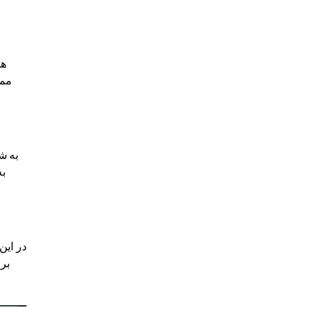
هم
ممک
به
در این
بر 