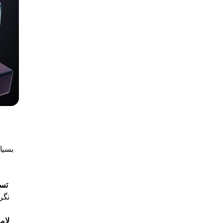
بسیار
تسل
نگر
لام