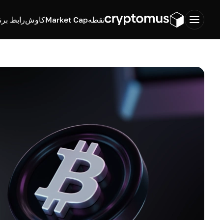
نقطه
Market Cap
کاوش
رابط برن