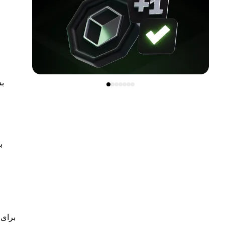
بس
ب
برای 