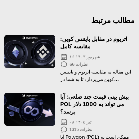
مطالب مرتبط
اتریوم در مقابل بایننس کوین:
مقایسه کامل
۱۶ شهریور ۱۴۰۳
نظرات
66
این مقاله به مقایسه اتریوم و بایننس
کوین می‌پردازد تا به شما در
تصمیم‌گیری بین این دو کمک کند!
پیش بینی قیمت چند ضلعی: آیا
POL می تواند به 1000 دلار
برسد؟
۰۸ تیر ۱۴۰۵
نظرات
1315
آیا Polygon (POL) ممکن است به