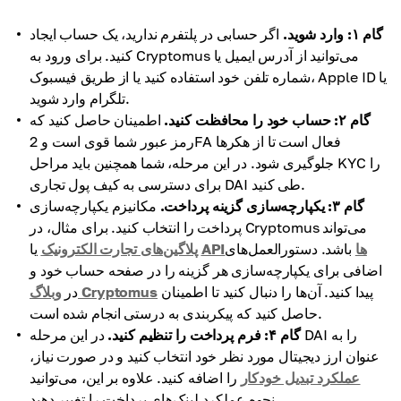
گام ۱: وارد شوید.
اگر حسابی در پلتفرم ندارید، یک حساب ایجاد
کنید. برای ورود به Cryptomus می‌توانید از آدرس ایمیل یا
شماره تلفن خود استفاده کنید یا از طریق فیسبوک، Apple ID یا
تلگرام وارد شوید.
گام ۲: حساب خود را محافظت کنید.
اطمینان حاصل کنید که
رمز عبور شما قوی است و 2FA فعال است تا از هکرها
جلوگیری شود. در این مرحله، شما همچنین باید مراحل KYC را
برای دسترسی به کیف پول تجاری DAI طی کنید.
گام ۳: یکپارچه‌سازی گزینه پرداخت.
مکانیزم یکپارچه‌سازی
پرداخت را انتخاب کنید. برای مثال، در Cryptomus می‌تواند
API‌ها
باشد. دستورالعمل‌های
یا
پلاگین‌های تجارت الکترونیک
اضافی برای یکپارچه‌سازی هر گزینه را در صفحه حساب خود و
پیدا کنید. آن‌ها را دنبال کنید تا اطمینان
وبلاگ Cryptomus
در
حاصل کنید که پیکربندی به درستی انجام شده است.
گام ۴: فرم پرداخت را تنظیم کنید.
در این مرحله DAI را به
عنوان ارز دیجیتال مورد نظر خود انتخاب کنید و در صورت نیاز،
عملکرد تبدیل خودکار
را اضافه کنید. علاوه بر این، می‌توانید
نحوه عملکرد لینک‌های پرداخت را تغییر دهید.