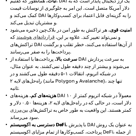
ثبات.
همانطور که گفتیم، DAI یک ارز دیجیتال پایدار است که به
دلار آمریکا متصل است. این امر به جلوگیری از نوسانات قیمت
کمک می‌کند و DAI را به گزینه‌ای قابل اعتماد برای کسب‌وکارها
و مشتریان تبدیل می‌کند.
امنیت قوی.
هر تراکنش به طور امن در بلاک‌چین ذخیره می‌شود
و نمی‌تواند تغییر کند. علاوه بر این،
قراردادهای هوشمند
که
تراکنش‌های DAI از آن‌ها استفاده می‌کنند، خطر تقلب و برگشت
پرداخت‌ها را به صفر می‌رسانند.
سرعت بالا.
پرداخت‌ها با استفاده از DAI به سرعت پردازش
می‌شوند و بیشتر از چند دقیقه طول نمی‌کشند. به عنوان مثال،
در شبکه اتریوم، انتقالات ۱-۵ دقیقه طول می‌کشند و در
راه‌حل‌های لایه ۲ (مانند Polygon و Avalanche)، تنها چند
ثانیه.
هزینه‌های کم.
هزینه‌های DAI معمولاً در شبکه اتریوم کمتر از ۱۰
دلار است، در حالی که در راه‌حل‌های لایه ۲، هزینه‌ها ۰.۵۰ دلار و
کمتر هستند. این واقعیت به طور خاص به تراکنش‌های
بین‌مرزی
سود می‌رساند.
با پذیرش DAI به عنوان یک روش
دسترسی به اکوسیستم DeFi.
پرداخت، کسب‌وکارها از تمام مزایای اکوسیستم DeFi، از جمله