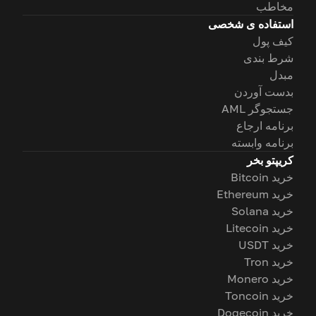
مخاطب
استفاده ی شخصی
کیف پول
شرط بندی
مبدل
بدست آوردن
جستجوگر AML
برنامه ارجاع
برنامه وابسته
کریپتو بخر
خرید Bitcoin
خرید Ethereum
خرید Solana
خرید Litecoin
خرید USDT
خرید Tron
خرید Monero
خرید Toncoin
خرید Dogecoin