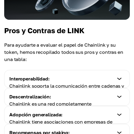
Pros y Contras de LINK
Para ayudarte a evaluar el papel de Chainlink y su
token, hemos recopilado todos sus pros y contras en
una tabla:
Interoperabilidad:
Chainlink soporta la comunicación entre cadenas y
permite que las blockchains interactúen y
Descentralización:
compartan datos.
Chainlink es una red completamente
descentralizada, por lo que si un nodo se ve
Adopción generalizada:
Contras
comprometido, el sistema completo sigue siendo
Chainlink tiene asociaciones con empresas de
Dependencia de los proveedores de oráculos:
seguro.
renombre, como SWIFT, Mastercard y otras.
la entrega confiable de datos por parte de
Recompensas por staking: