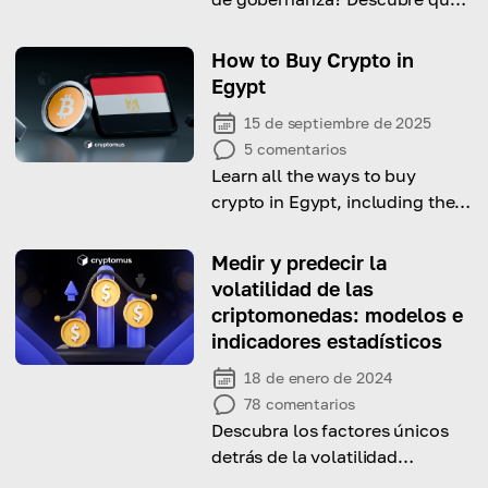
son y cuál es su objetivo en
este artículo.
How to Buy Crypto in
Egypt
15 de septiembre de 2025
5
comentarios
Learn all the ways to buy
crypto in Egypt, including the
leal side, available options and
a step-by-step guide to do it.
Medir y predecir la
volatilidad de las
criptomonedas: modelos e
indicadores estadísticos
18 de enero de 2024
78
comentarios
Descubra los factores únicos
detrás de la volatilidad
inherente del mercado de