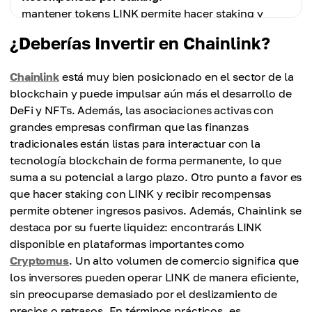
Chainlink depende en gran medida de los nodos de
mantener tokens LINK permite hacer staking y
Contras
oráculo.
Contras
recibir recompensas.
Volatilidad en el precio:
¿Deberías Invertir en Chainlink?
Fuentes de datos limitadas:
LINK está sujeto a fluctuaciones de precio,
conectar adecuadamente la blockchain con el
especialmente dado que depende en gran medida
Contras
almacenamiento de datos del mundo real es un
Chainlink
está muy bien posicionado en el sector de la
de la demanda de servicios de oráculo.
Complejidad:
proceso muy complicado, por lo que el acceso de
blockchain y puede impulsar aún más el desarrollo de
establecer y mantener un nodo Chainlink es tanto
Chainlink a la información en Internet es limitado.
DeFi y NFTs. Además, las asociaciones activas con
técnicamente como operativamente exigente.
grandes empresas confirman que las finanzas
tradicionales están listas para interactuar con la
tecnología blockchain de forma permanente, lo que
suma a su potencial a largo plazo. Otro punto a favor es
que hacer staking con LINK y recibir recompensas
permite obtener ingresos pasivos. Además, Chainlink se
destaca por su fuerte liquidez: encontrarás LINK
disponible en plataformas importantes como
Cryptomus
. Un alto volumen de comercio significa que
los inversores pueden operar LINK de manera eficiente,
sin preocuparse demasiado por el deslizamiento de
precios o retrasos. En términos prácticos, es