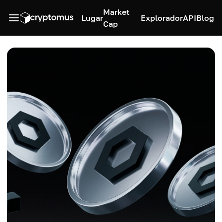
Market
Lugar
Explorador
API
Blog
Cap