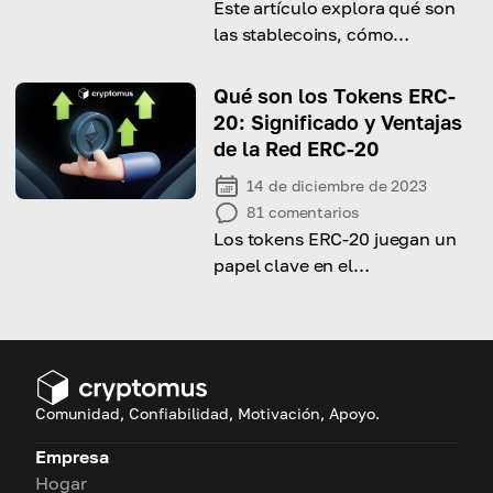
Este artículo explora qué son
las stablecoins, cómo
funcionan y por qué se han
vuelto esenciales en el
Qué son los Tokens ERC-
panorama de las
20: Significado y Ventajas
criptomonedas.
de la Red ERC-20
14 de diciembre de 2023
81
comentarios
Los tokens ERC-20 juegan un
papel clave en el
funcionamiento de la cadena
de bloques Ethereum
Comunidad, Confiabilidad, Motivación, Apoyo.
Empresa
Hogar