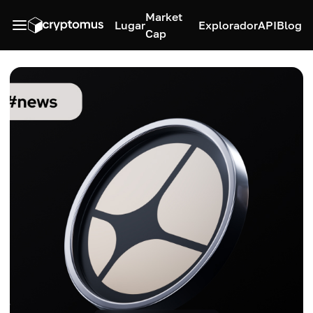
Market
Lugar
Explorador
API
Blog
Cap