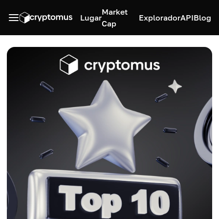
Market
Lugar
Explorador
API
Blog
Cap