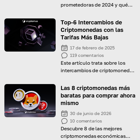
prometedoras de 2024 y qué
las hace más fuertes
Top-6 Intercambios de
Criptomonedas con las
Tarifas Más Bajas
17 de febrero de 2025
119
comentarios
Este artículo trata sobre los
intercambios de criptomonedas
con las tarifas más bajas en
2026.
Las 8 criptomonedas más
baratas para comprar ahora
mismo
30 de junio de 2026
10
comentarios
Descubre 8 de las mejores
criptomonedas económicas