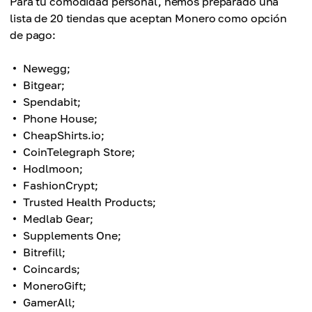
Para tu comodidad personal, hemos preparado una
lista de 20 tiendas que aceptan Monero como opción
de pago:
Newegg;
Bitgear;
Spendabit;
Phone House;
CheapShirts.io;
CoinTelegraph Store;
Hodlmoon;
FashionCrypt;
Trusted Health Products;
Medlab Gear;
Supplements One;
Bitrefill;
Coincards;
MoneroGift;
GamerAll;