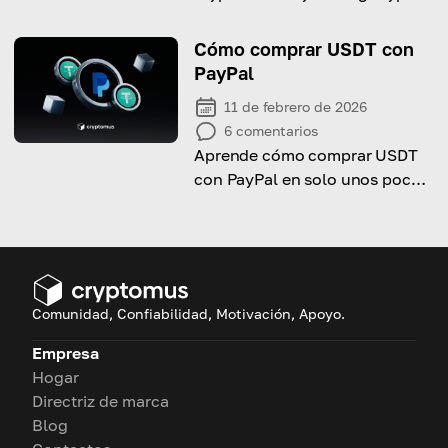
exchanges with advanced
order are useful for crypto
Cómo comprar USDT con
market participants. Today
PayPal
you’ll explore advanced order
11 de febrero de 2026
types, their benefits and
6
comentarios
functions
Aprende cómo comprar USDT
con PayPal en solo unos pocos
pasos.
Comunidad, Confiabilidad, Motivación, Apoyo.
Empresa
Hogar
Directriz de marca
Blog