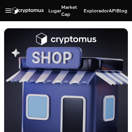
Market
Lugar
Explorador
API
Blog
Cap