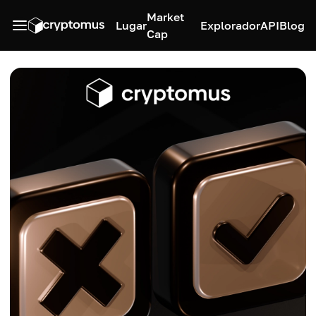
Market
Lugar
Explorador
API
Blog
Cap