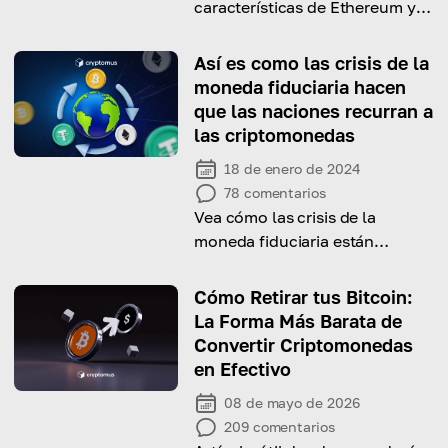
características de Ethereum y
Litecoin, y descubrirás en qué
se diferencian.
Así es como las crisis de la
moneda fiduciaria hacen
que las naciones recurran a
las criptomonedas
18 de enero de 2024
78
comentarios
Vea cómo las crisis de la
moneda fiduciaria están
obligando a los países a recurrir
a las criptomonedas
Cómo Retirar tus Bitcoin:
La Forma Más Barata de
Convertir Criptomonedas
en Efectivo
08 de mayo de 2026
209
comentarios